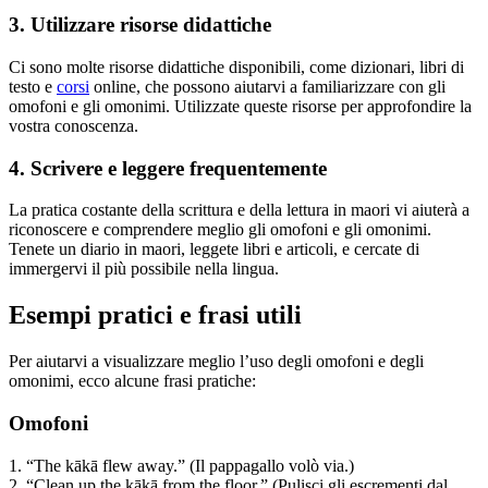
3. Utilizzare risorse didattiche
Ci sono molte risorse didattiche disponibili, come dizionari, libri di
testo e
corsi
online, che possono aiutarvi a familiarizzare con gli
omofoni e gli omonimi. Utilizzate queste risorse per approfondire la
vostra conoscenza.
4. Scrivere e leggere frequentemente
La pratica costante della scrittura e della lettura in maori vi aiuterà a
riconoscere e comprendere meglio gli omofoni e gli omonimi.
Tenete un diario in maori, leggete libri e articoli, e cercate di
immergervi il più possibile nella lingua.
Esempi pratici e frasi utili
Per aiutarvi a visualizzare meglio l’uso degli omofoni e degli
omonimi, ecco alcune frasi pratiche:
Omofoni
1. “The kākā flew away.” (Il pappagallo volò via.)
2. “Clean up the kākā from the floor.” (Pulisci gli escrementi dal