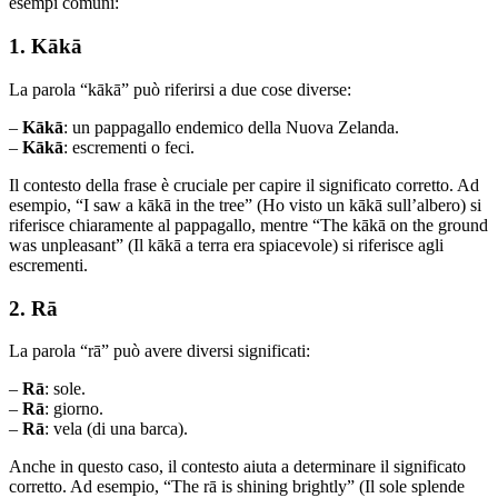
esempi comuni:
1. Kākā
La parola “kākā” può riferirsi a due cose diverse:
–
Kākā
: un pappagallo endemico della Nuova Zelanda.
–
Kākā
: escrementi o feci.
Il contesto della frase è cruciale per capire il significato corretto. Ad
esempio, “I saw a kākā in the tree” (Ho visto un kākā sull’albero) si
riferisce chiaramente al pappagallo, mentre “The kākā on the ground
was unpleasant” (Il kākā a terra era spiacevole) si riferisce agli
escrementi.
2. Rā
La parola “rā” può avere diversi significati:
–
Rā
: sole.
–
Rā
: giorno.
–
Rā
: vela (di una barca).
Anche in questo caso, il contesto aiuta a determinare il significato
corretto. Ad esempio, “The rā is shining brightly” (Il sole splende