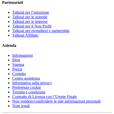
Partenariati
Talkpal per l’istruzione
Talkpal per le aziende
Talkpal per le imprese
Talkpal per il Non Profit
Talkpal per rivenditori e partnership
Talkpal Affiliato
Azienda
Informazioni
Blog
Stampa
Prezzi
Contatto
Centro assistenza
Informativa sulla privacy
Preferenze cookie
Termini e condizioni
Contratto di Licenza con l’Utente Finale
Non vendere/condividere le mie informazioni personali
Note legali