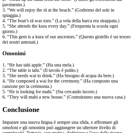
pavimento.)
3. “We will enjoy the rā at the beach.” (Godremo del sole in
spiaggia.)
4. “The boat’s rā was torn.” (La vela della barca era strappata.)
5. “She attends the kura every day.” (Frequenta la scuola ogni
giorno.)
6. “This gem is a kura of our ancestors.” (Questo gioiello è un tesoro
dei nostri antenati.)
Omonimi
1. “He has tahi apple.” (Ha una mela.)
2. “The table is tahi.” (Il tavolo è pulito.)
3. “She needs wai to drink.” (Ha bisogno di acqua da bere.)
4. “He composed a wai for the ceremony.” (Ha composto una
canzone per la cerimonia.)
5. “He is looking for mahi.” (Sta cercando lavoro.)
6. “They will mahi a new house.” (Costruiranno una nuova casa.)
Conclusione
Imparare una nuova lingua è sempre una sfida, e affrontare gli
omofoni e gli omonimi può aggiungere un ulteriore livello di
complessità. Tuttavia, con pratica, dedizione e l’uso delle risorse