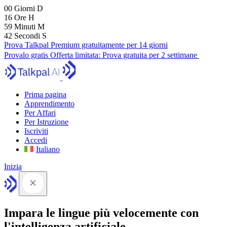
00
Giorni
D
16
Ore
H
59
Minuti
M
41
Secondi
S
Prova Talkpal Premium gratuitamente per 14 giorni
Provalo gratis
Offerta limitata:
Prova gratuita per 2 settimane
Prima pagina
Apprendimento
Per Affari
Per Istruzione
Iscriviti
Accedi
Italiano
Inizia
Impara le lingue più velocemente con
l'intelligenza artificiale