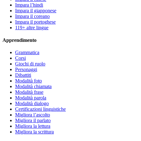
Impara l’hindi
Impara il giapponese
Impara il coreano
Impara il portoghese
119+ altre lingue
Apprendimento
Grammatica
Corsi
Giochi di ruolo
Personaggi
Dibattiti
Modalità foto
Modalità chiamata
Modalità frase
Modalità parola
Modalità dialogo
Certificazioni linguistiche
Migliora l’ascolto
Migliora il parlato
Migliora la lettura
Migliora la scrittura