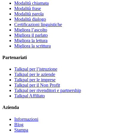
Modalità chiamata
Modalità frase
Modalità parola
Modalità dialogo
Certificazioni linguistiche
Migliora l’ascolto
Migliora il parlato
Migliora la lettura
Migliora la scrittura
Partenariati
Talkpal per l’istruzione
Talkpal per le aziende
Talkpal per le imprese
Talkpal per il Non Profit
Talkpal per rivenditori e partnership
Talkpal Affiliato
Azienda
Informazioni
Blog
Stampa