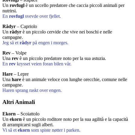
Un
rovfugl
è un uccello predatore che caccia piccoli animali per
nutrirsi.
En
rovfugl
svevde over fjellet.
Rådyr
– Capriolo
Un
rådyr
è un piccolo cervide che vive nei boschi e nelle
campagne.
Jeg så et
rådyr
på engen i morges.
Rev
– Volpe
Una
rev
è un piccolo predatore noto per la sua astuzia.
En
rev
krysset veien foran bilen vår.
Hare
– Lepre
Una
hare
è un animale veloce con lunghe orecchie, comune nelle
campagne.
Haren sprang raskt over engen.
Altri Animali
Ekorn
– Scoiattolo
Un
ekorn
è un piccolo roditore noto per la sua agilità e la capacità
di arrampicarsi sugli alberi.
Vi så et
ekorn
som spiste nøtter i parken.