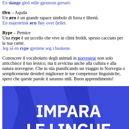
En
slange
gled stille gjennom gresset.
Ørn
– Aquila
Un
ørn
è un grande rapace simbolo di forza e libertà.
En majestetisk
ørn
fløy over fjellet.
Rype
– Pernice
Una
rype
è un uccello che vive in climi freddi, spesso cacciato per
la sua carne.
Jeg så en
rype
gjemme seg i buskene.
Conoscere il vocabolario degli animali in
norvegese
non solo
arricchisce il tuo lessico, ma ti avvicina anche alla cultura e alla
natura norvegese. Che tu stia pianificando un viaggio in Norvegia o
semplicemente desideri migliorare le tue competenze linguistiche,
spero che queste parole ti saranno utili. Buon apprendimento!