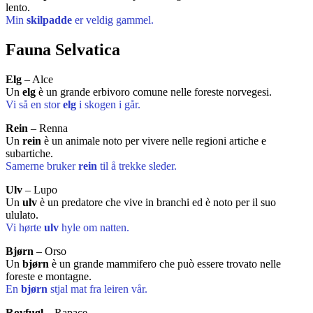
lento.
Min
skilpadde
er veldig gammel.
Fauna Selvatica
Elg
– Alce
Un
elg
è un grande erbivoro comune nelle foreste norvegesi.
Vi så en stor
elg
i skogen i går.
Rein
– Renna
Un
rein
è un animale noto per vivere nelle regioni artiche e
subartiche.
Samerne bruker
rein
til å trekke sleder.
Ulv
– Lupo
Un
ulv
è un predatore che vive in branchi ed è noto per il suo
ululato.
Vi hørte
ulv
hyle om natten.
Bjørn
– Orso
Un
bjørn
è un grande mammifero che può essere trovato nelle
foreste e montagne.
En
bjørn
stjal mat fra leiren vår.
Rovfugl
– Rapace