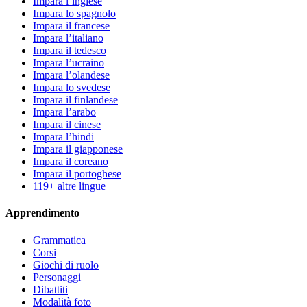
Impara l’inglese
Impara lo spagnolo
Impara il francese
Impara l’italiano
Impara il tedesco
Impara l’ucraino
Impara l’olandese
Impara lo svedese
Impara il finlandese
Impara l’arabo
Impara il cinese
Impara l’hindi
Impara il giapponese
Impara il coreano
Impara il portoghese
119+ altre lingue
Apprendimento
Grammatica
Corsi
Giochi di ruolo
Personaggi
Dibattiti
Modalità foto