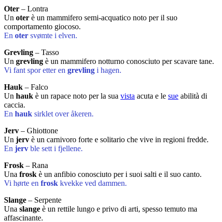
Oter
– Lontra
Un
oter
è un mammifero semi-acquatico noto per il suo
comportamento giocoso.
En
oter
svømte i elven.
Grevling
– Tasso
Un
grevling
è un mammifero notturno conosciuto per scavare tane.
Vi fant spor etter en
grevling
i hagen.
Hauk
– Falco
Un
hauk
è un rapace noto per la sua
vista
acuta e le
sue
abilità di
caccia.
En
hauk
sirklet over åkeren.
Jerv
– Ghiottone
Un
jerv
è un carnivoro forte e solitario che vive in regioni fredde.
En
jerv
ble sett i fjellene.
Frosk
– Rana
Una
frosk
è un anfibio conosciuto per i suoi salti e il suo canto.
Vi hørte en
frosk
kvekke ved dammen.
Slange
– Serpente
Una
slange
è un rettile lungo e privo di arti, spesso temuto ma
affascinante.