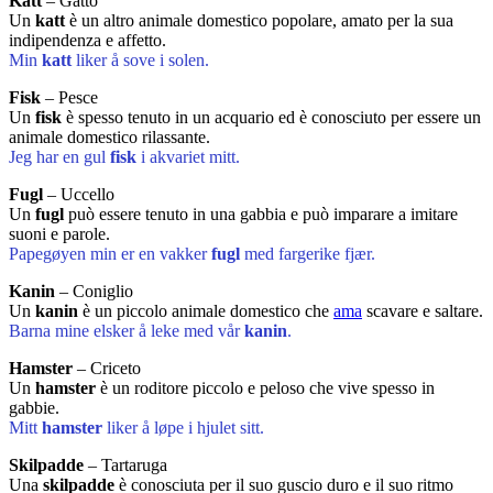
Katt
– Gatto
Un
katt
è un altro animale domestico popolare, amato per la sua
indipendenza e affetto.
Min
katt
liker å sove i solen.
Fisk
– Pesce
Un
fisk
è spesso tenuto in un acquario ed è conosciuto per essere un
animale domestico rilassante.
Jeg har en gul
fisk
i akvariet mitt.
Fugl
– Uccello
Un
fugl
può essere tenuto in una gabbia e può imparare a imitare
suoni e parole.
Papegøyen min er en vakker
fugl
med fargerike fjær.
Kanin
– Coniglio
Un
kanin
è un piccolo animale domestico che
ama
scavare e saltare.
Barna mine elsker å leke med vår
kanin
.
Hamster
– Criceto
Un
hamster
è un roditore piccolo e peloso che vive spesso in
gabbie.
Mitt
hamster
liker å løpe i hjulet sitt.
Skilpadde
– Tartaruga
Una
skilpadde
è conosciuta per il suo guscio duro e il suo ritmo