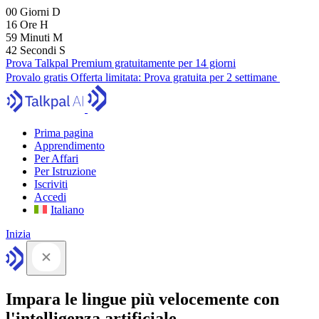
00
Giorni
D
16
Ore
H
59
Minuti
M
41
Secondi
S
Prova Talkpal Premium gratuitamente per 14 giorni
Provalo gratis
Offerta limitata:
Prova gratuita per 2 settimane
Prima pagina
Apprendimento
Per Affari
Per Istruzione
Iscriviti
Accedi
Italiano
Inizia
Impara le lingue più velocemente con
l'intelligenza artificiale