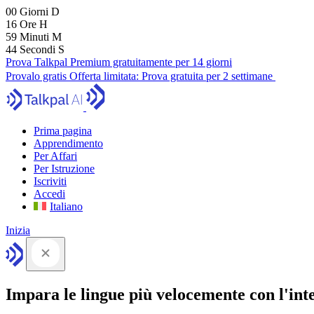
00
Giorni
D
16
Ore
H
59
Minuti
M
43
Secondi
S
Prova Talkpal Premium gratuitamente per 14 giorni
Provalo gratis
Offerta limitata:
Prova gratuita per 2 settimane
Prima pagina
Apprendimento
Per Affari
Per Istruzione
Iscriviti
Accedi
Italiano
Inizia
Impara le lingue più velocemente con l'intel