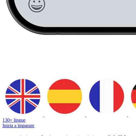
130+ lingue
Inizia a imparare