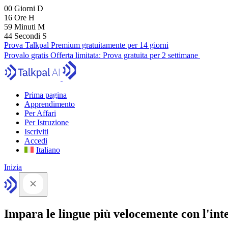
00
Giorni
D
16
Ore
H
59
Minuti
M
43
Secondi
S
Prova Talkpal Premium gratuitamente per 14 giorni
Provalo gratis
Offerta limitata:
Prova gratuita per 2 settimane
Prima pagina
Apprendimento
Per Affari
Per Istruzione
Iscriviti
Accedi
Italiano
Inizia
Impara le lingue più velocemente con l'intel