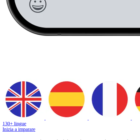
130+ lingue
Inizia a imparare