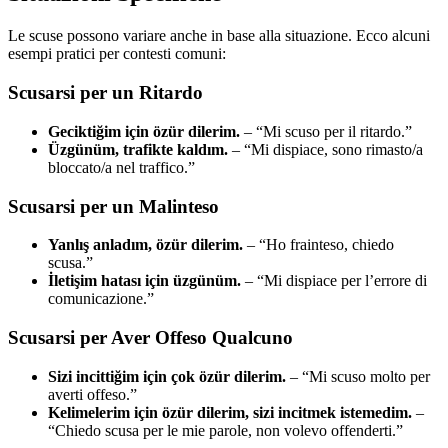
Le scuse possono variare anche in base alla situazione. Ecco alcuni
esempi pratici per contesti comuni:
Scusarsi per un Ritardo
Geciktiğim için özür dilerim.
– “Mi scuso per il ritardo.”
Üzgünüm, trafikte kaldım.
– “Mi dispiace, sono rimasto/a
bloccato/a nel traffico.”
Scusarsi per un Malinteso
Yanlış anladım, özür dilerim.
– “Ho frainteso, chiedo
scusa.”
İletişim hatası için üzgünüm.
– “Mi dispiace per l’errore di
comunicazione.”
Scusarsi per Aver Offeso Qualcuno
Sizi incittiğim için çok özür dilerim.
– “Mi scuso molto per
averti offeso.”
Kelimelerim için özür dilerim, sizi incitmek istemedim.
–
“Chiedo scusa per le mie parole, non volevo offenderti.”