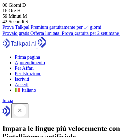
00
Giorni
D
16
Ore
H
59
Minuti
M
41
Secondi
S
Prova Talkpal Premium gratuitamente per 14 giorni
Provalo gratis
Offerta limitata:
Prova gratuita per 2 settimane
Prima pagina
Apprendimento
Per Affari
Per Istruzione
Iscriviti
Accedi
Italiano
Inizia
Impara le lingue più velocemente con
l'intelligenza artificiale