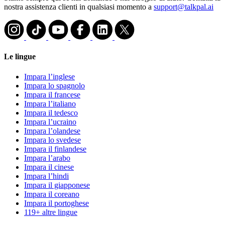
nostra assistenza clienti in qualsiasi momento a
support@talkpal.ai
Le lingue
Impara l’inglese
Impara lo spagnolo
Impara il francese
Impara l’italiano
Impara il tedesco
Impara l’ucraino
Impara l’olandese
Impara lo svedese
Impara il finlandese
Impara l’arabo
Impara il cinese
Impara l’hindi
Impara il giapponese
Impara il coreano
Impara il portoghese
119+ altre lingue