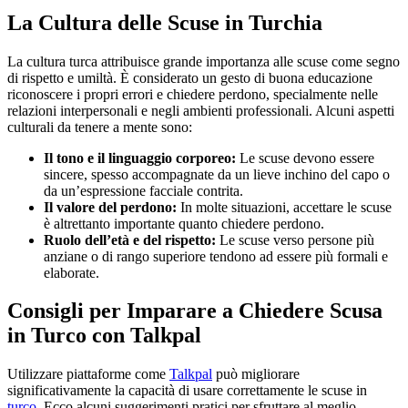
La Cultura delle Scuse in Turchia
La cultura turca attribuisce grande importanza alle scuse come segno
di rispetto e umiltà. È considerato un gesto di buona educazione
riconoscere i propri errori e chiedere perdono, specialmente nelle
relazioni interpersonali e negli ambienti professionali. Alcuni aspetti
culturali da tenere a mente sono:
Il tono e il linguaggio corporeo:
Le scuse devono essere
sincere, spesso accompagnate da un lieve inchino del capo o
da un’espressione facciale contrita.
Il valore del perdono:
In molte situazioni, accettare le scuse
è altrettanto importante quanto chiedere perdono.
Ruolo dell’età e del rispetto:
Le scuse verso persone più
anziane o di rango superiore tendono ad essere più formali e
elaborate.
Consigli per Imparare a Chiedere Scusa
in Turco con Talkpal
Utilizzare piattaforme come
Talkpal
può migliorare
significativamente la capacità di usare correttamente le scuse in
turco
. Ecco alcuni suggerimenti pratici per sfruttare al meglio