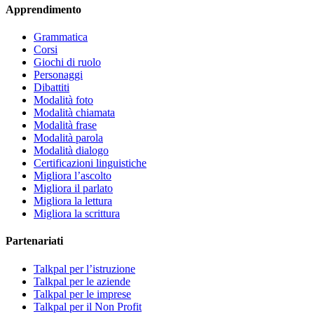
Apprendimento
Grammatica
Corsi
Giochi di ruolo
Personaggi
Dibattiti
Modalità foto
Modalità chiamata
Modalità frase
Modalità parola
Modalità dialogo
Certificazioni linguistiche
Migliora l’ascolto
Migliora il parlato
Migliora la lettura
Migliora la scrittura
Partenariati
Talkpal per l’istruzione
Talkpal per le aziende
Talkpal per le imprese
Talkpal per il Non Profit