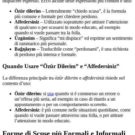
dispiacere espresso. Ecco alcune delle espressioni più comuni e utili:
Özür dilerim
– Letteralmente “chiedo scusa”, è la formula
più comune e formale per chiedere perdono.
Affedersiniz
– Utilizzato soprattutto per attirare l’attenzione
di qualcuno o per scusarsi in modo educato, ad esempio
quando si vuole passare tra la folla.
Üzgünüm
– Significa “mi dispiace” ed esprime un sentimento
di rammarico più personale.
Bağışlayın
– Traducibile come “perdonami”, è una richiesta
di perdono più intensa e formale.
Quando Usare “Özür Dilerim” e “Affedersiniz”
La differenza principale tra
özür dilerim
e
affedersiniz
risiede nel
contesto d’uso:
Özür dilerim
: si
usa
quando si è commesso un errore o
un’offesa più seria, ad esempio in caso di ritardo a un
appuntamento o per un comportamento scorretto.
Affedersiniz
: è più comune nelle situazioni quotidiane, come
quando si vuole passare attraverso una folla, o per attirare
l’attenzione in modo educato.
Forme di Scuse più Formali e Informali