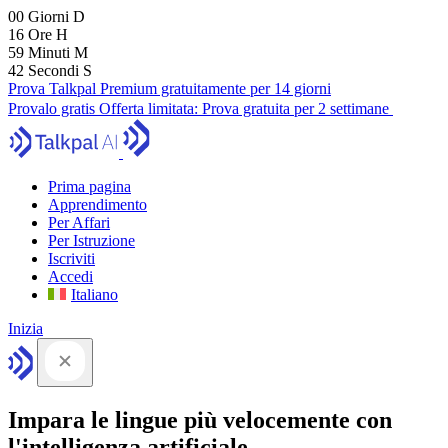
00
Giorni
D
16
Ore
H
59
Minuti
M
41
Secondi
S
Prova Talkpal Premium gratuitamente per 14 giorni
Provalo gratis
Offerta limitata:
Prova gratuita per 2 settimane
Prima pagina
Apprendimento
Per Affari
Per Istruzione
Iscriviti
Accedi
Italiano
Inizia
Impara le lingue più velocemente con
l'intelligenza artificiale