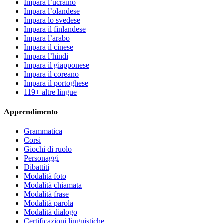
Impara l’ucraino
Impara l’olandese
Impara lo svedese
Impara il finlandese
Impara l’arabo
Impara il cinese
Impara l’hindi
Impara il giapponese
Impara il coreano
Impara il portoghese
119+ altre lingue
Apprendimento
Grammatica
Corsi
Giochi di ruolo
Personaggi
Dibattiti
Modalità foto
Modalità chiamata
Modalità frase
Modalità parola
Modalità dialogo
Certificazioni linguistiche