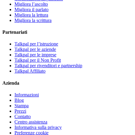
Migliora l’ascolto
Migliora il parlato
Migliora la lettura
Migliora la scrittura
Partenariati
Talkpal per l’istruzione
Talkpal per le aziende
Talkpal per le imprese
Talkpal per il Non Profit
Talkpal per rivenditori e partnership
Talkpal Affiliato
Azienda
Informazioni
Blog
Stampa
Prezzi
Contatto
Centro assistenza
Informativa sulla privacy
Preferenze cookie