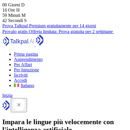
00
Giorni
D
16
Ore
H
59
Minuti
M
42
Secondi
S
Prova Talkpal Premium gratuitamente per 14 giorni
Provalo gratis
Offerta limitata:
Prova gratuita per 2 settimane
Prima pagina
Apprendimento
Per Affari
Per Istruzione
Iscriviti
Accedi
Italiano
Inizia
Impara le lingue più velocemente con
l'intelligenza artificiale