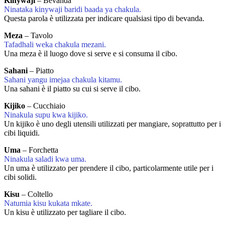
Kinywaji
– Bevanda
Ninataka kinywaji baridi baada ya chakula.
Questa parola è utilizzata per indicare qualsiasi tipo di bevanda.
Meza
– Tavolo
Tafadhali weka chakula mezani.
Una meza è il luogo dove si serve e si consuma il cibo.
Sahani
– Piatto
Sahani yangu imejaa chakula kitamu.
Una sahani è il piatto su cui si serve il cibo.
Kijiko
– Cucchiaio
Ninakula supu kwa kijiko.
Un kijiko è uno degli utensili utilizzati per mangiare, soprattutto per i
cibi liquidi.
Uma
– Forchetta
Ninakula saladi kwa uma.
Un uma è utilizzato per prendere il cibo, particolarmente utile per i
cibi solidi.
Kisu
– Coltello
Natumia kisu kukata mkate.
Un kisu è utilizzato per tagliare il cibo.