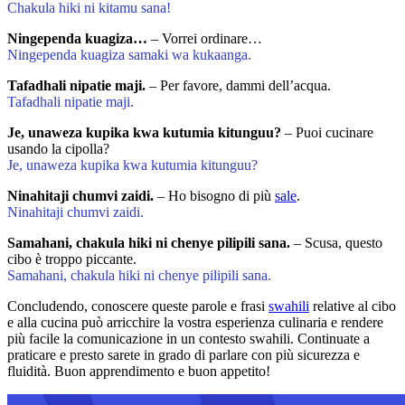
Chakula hiki ni kitamu sana!
Ningependa kuagiza…
– Vorrei ordinare…
Ningependa kuagiza samaki wa kukaanga.
Tafadhali nipatie maji.
– Per favore, dammi dell’acqua.
Tafadhali nipatie maji.
Je, unaweza kupika kwa kutumia kitunguu?
– Puoi cucinare
usando la cipolla?
Je, unaweza kupika kwa kutumia kitunguu?
Ninahitaji chumvi zaidi.
– Ho bisogno di più
sale
.
Ninahitaji chumvi zaidi.
Samahani, chakula hiki ni chenye pilipili sana.
– Scusa, questo
cibo è troppo piccante.
Samahani, chakula hiki ni chenye pilipili sana.
Concludendo, conoscere queste parole e frasi
swahili
relative al cibo
e alla cucina può arricchire la vostra esperienza culinaria e rendere
più facile la comunicazione in un contesto swahili. Continuate a
praticare e presto sarete in grado di parlare con più sicurezza e
fluidità. Buon apprendimento e buon appetito!