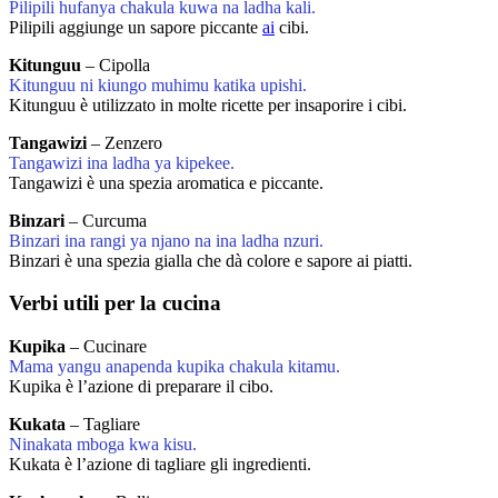
Pilipili hufanya chakula kuwa na ladha kali.
Pilipili aggiunge un sapore piccante
ai
cibi.
Kitunguu
– Cipolla
Kitunguu ni kiungo muhimu katika upishi.
Kitunguu è utilizzato in molte ricette per insaporire i cibi.
Tangawizi
– Zenzero
Tangawizi ina ladha ya kipekee.
Tangawizi è una spezia aromatica e piccante.
Binzari
– Curcuma
Binzari ina rangi ya njano na ina ladha nzuri.
Binzari è una spezia gialla che dà colore e sapore ai piatti.
Verbi utili per la cucina
Kupika
– Cucinare
Mama yangu anapenda kupika chakula kitamu.
Kupika è l’azione di preparare il cibo.
Kukata
– Tagliare
Ninakata mboga kwa kisu.
Kukata è l’azione di tagliare gli ingredienti.