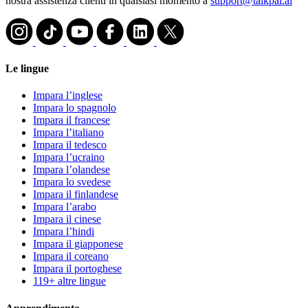
nostra assistenza clienti in qualsiasi momento a
support@talkpal.ai
Le lingue
Impara l’inglese
Impara lo spagnolo
Impara il francese
Impara l’italiano
Impara il tedesco
Impara l’ucraino
Impara l’olandese
Impara lo svedese
Impara il finlandese
Impara l’arabo
Impara il cinese
Impara l’hindi
Impara il giapponese
Impara il coreano
Impara il portoghese
119+ altre lingue