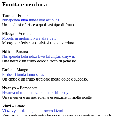
Frutta e verdura
Tunda
– Frutto
Ninapenda
kula
tunda kila asubuhi.
Un tunda si riferisce a qualsiasi tipo di frutta.
Mboga
– Verdura
Mboga ni muhimu kwa afya yetu.
Mboga si riferisce a qualsiasi tipo di verdura.
Ndizi
– Banana
Ninapenda kula ndizi kwa kifungua kinywa.
Una ndizi è un frutto dolce e ricco di potassio.
Embe
– Mango
Embe ni tunda tamu sana.
Un embe è un frutto tropicale molto dolce e succoso.
Nyanya
– Pomodoro
Nyanya ni muhimu katika mapishi mengi.
Una nyanya è un ingrediente essenziale in molte ricette.
Viazi
– Patate
Viazi vya kukaanga ni kitoweo kizuri.
Viazi sono tuberi nutrienti che possono essere cucinati in vari modi.