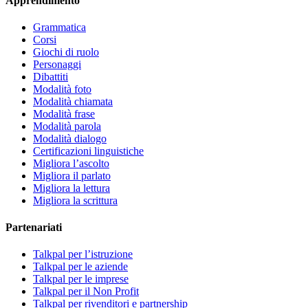
Apprendimento
Grammatica
Corsi
Giochi di ruolo
Personaggi
Dibattiti
Modalità foto
Modalità chiamata
Modalità frase
Modalità parola
Modalità dialogo
Certificazioni linguistiche
Migliora l’ascolto
Migliora il parlato
Migliora la lettura
Migliora la scrittura
Partenariati
Talkpal per l’istruzione
Talkpal per le aziende
Talkpal per le imprese
Talkpal per il Non Profit
Talkpal per rivenditori e partnership