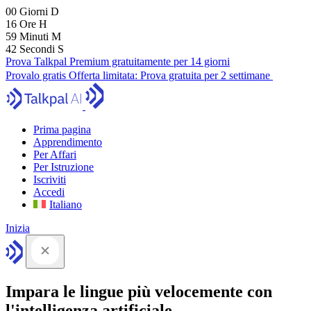
00
Giorni
D
16
Ore
H
59
Minuti
M
41
Secondi
S
Prova Talkpal Premium gratuitamente per 14 giorni
Provalo gratis
Offerta limitata:
Prova gratuita per 2 settimane
Prima pagina
Apprendimento
Per Affari
Per Istruzione
Iscriviti
Accedi
Italiano
Inizia
Impara le lingue più velocemente con
l'intelligenza artificiale