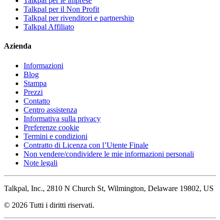
Talkpal per le imprese
Talkpal per il Non Profit
Talkpal per rivenditori e partnership
Talkpal Affiliato
Azienda
Informazioni
Blog
Stampa
Prezzi
Contatto
Centro assistenza
Informativa sulla privacy
Preferenze cookie
Termini e condizioni
Contratto di Licenza con l’Utente Finale
Non vendere/condividere le mie informazioni personali
Note legali
Talkpal, Inc., 2810 N Church St, Wilmington, Delaware 19802, US
© 2026 Tutti i diritti riservati.