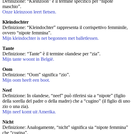
Definizione: “Kleinzoon” è il termine specifico per “nipote
maschio”.
Onze kleinzoon leert fietsen.
Kleindochter
Definizione: “Kleindochter” rappresenta il corrispettivo femminile,
ovvero “nipote femmina”.
Mijn kleindochter is net begonnen met balletlessen.
Tante
Definizione: “Tante” è il termine olandese per “zia”.
Mijn tante woont in België.
Oom
Definizione: “Oom” significa “zio”.
Mijn oom heeft een boot.
Neef
Definizione: In olandese, “neef” può riferirsi sia a “nipote” (figlio
della sorella del padre o della madre) che a “cugino” (il figlio di uno
zio o una zia).
Mijn neef komt uit Amerika.
Nicht
Definizione: Analogamente, “nicht” significa sia “nipote femmina”
che “cugina”.