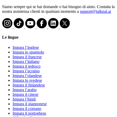
Siamo sempre qui se hai domande o hai bisogno di aiuto. Contatta la
nostra assistenza clienti in qualsiasi momento a
support@talkpal.ai
Le lingue
Impara l’inglese
Impara lo spagnolo
Impara il francese
Impara l’italiano
Impara il tedesco
Impara l’ucraino
Impara l’olandese
Impara lo svedese
Impara il finlandese
Impara l’arabo
Impara il cinese
Impara l’hindi
Impara il giapponese
Impara il coreano
Impara il portoghese