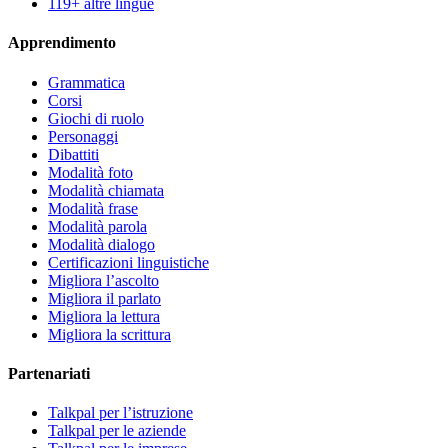
119+ altre lingue
Apprendimento
Grammatica
Corsi
Giochi di ruolo
Personaggi
Dibattiti
Modalità foto
Modalità chiamata
Modalità frase
Modalità parola
Modalità dialogo
Certificazioni linguistiche
Migliora l’ascolto
Migliora il parlato
Migliora la lettura
Migliora la scrittura
Partenariati
Talkpal per l’istruzione
Talkpal per le aziende