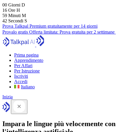
00
Giorni
D
16
Ore
H
59
Minuti
M
41
Secondi
S
Prova Talkpal Premium gratuitamente per 14 giorni
Provalo gratis
Offerta limitata:
Prova gratuita per 2 settimane
Prima pagina
Apprendimento
Per Affari
Per Istruzione
Iscriviti
Accedi
Italiano
Inizia
Impara le lingue più velocemente con
l'intelligenza artificiale