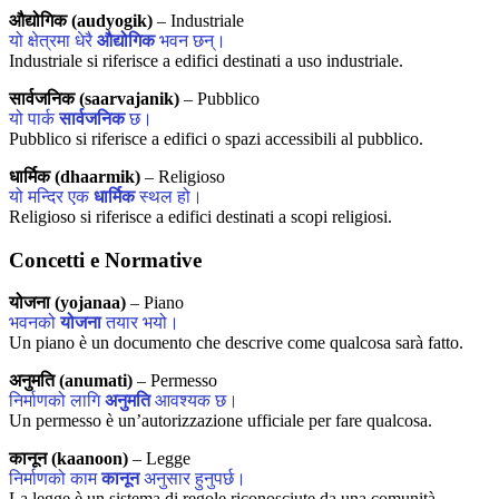
औद्योगिक (audyogik)
– Industriale
यो क्षेत्रमा धेरै
औद्योगिक
भवन छन्।
Industriale si riferisce a edifici destinati a uso industriale.
सार्वजनिक (saarvajanik)
– Pubblico
यो पार्क
सार्वजनिक
छ।
Pubblico si riferisce a edifici o spazi accessibili al pubblico.
धार्मिक (dhaarmik)
– Religioso
यो मन्दिर एक
धार्मिक
स्थल हो।
Religioso si riferisce a edifici destinati a scopi religiosi.
Concetti e Normative
योजना (yojanaa)
– Piano
भवनको
योजना
तयार भयो।
Un piano è un documento che descrive come qualcosa sarà fatto.
अनुमति (anumati)
– Permesso
निर्माणको लागि
अनुमति
आवश्यक छ।
Un permesso è un’autorizzazione ufficiale per fare qualcosa.
कानून (kaanoon)
– Legge
निर्माणको काम
कानून
अनुसार हुनुपर्छ।
La legge è un sistema di regole riconosciute da una comunità.