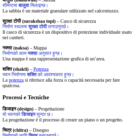
सीमेन्टमा
बालुवा
मिलाइन्छ।
La sabbia è un materiale granulare utilizzato nel calcestruzzo.
सुरक्षा टोपी (surakshaa topi)
– Casco di sicurezza
निर्माण स्थलमा
सुरक्षा टोपी
लगाउनुपर्छ।
Il casco di sicurezza è un dispositivo di protezione individuale usato
nei cantieri.
नक्सा (naksa)
– Mappa
निर्माणको काम
नक्सा
अनुसार हुन्छ।
Una mappa è una rappresentazione grafica di un’area.
शक्ति (shakti)
–
Potenza
भवन निर्माणमा
शक्ति
को आवश्यकता हुन्छ।
La
potenza
si riferisce alla forza o capacità necessaria per fare
qualcosa.
Processi e Tecniche
डिजाइन (design)
– Progettazione
यो भवनको
डिजाइन
सुन्दर छ।
La progettazione è il processo di creare un piano o un progetto.
चित्र (chitra)
– Disegno
निर्माणको लागि
चित्र
बनाउनुपर्छ।