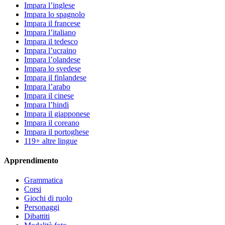
Impara l’inglese
Impara lo spagnolo
Impara il francese
Impara l’italiano
Impara il tedesco
Impara l’ucraino
Impara l’olandese
Impara lo svedese
Impara il finlandese
Impara l’arabo
Impara il cinese
Impara l’hindi
Impara il giapponese
Impara il coreano
Impara il portoghese
119+ altre lingue
Apprendimento
Grammatica
Corsi
Giochi di ruolo
Personaggi
Dibattiti