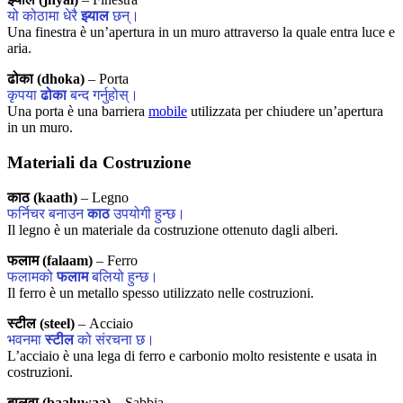
यो कोठामा धेरै
झ्याल
छन्।
Una finestra è un’apertura in un muro attraverso la quale entra luce e
aria.
ढोका (dhoka)
– Porta
कृपया
ढोका
बन्द गर्नुहोस्।
Una porta è una barriera
mobile
utilizzata per chiudere un’apertura
in un muro.
Materiali da Costruzione
काठ (kaath)
– Legno
फर्निचर बनाउन
काठ
उपयोगी हुन्छ।
Il legno è un materiale da costruzione ottenuto dagli alberi.
फलाम (falaam)
– Ferro
फलामको
फलाम
बलियो हुन्छ।
Il ferro è un metallo spesso utilizzato nelle costruzioni.
स्टील (steel)
– Acciaio
भवनमा
स्टील
को संरचना छ।
L’acciaio è una lega di ferro e carbonio molto resistente e usata in
costruzioni.
बालुवा (baaluwaa)
– Sabbia