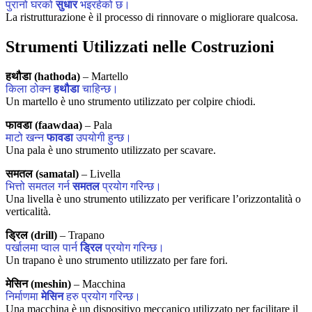
पुरानो घरको
सुधार
भइरहेको छ।
La ristrutturazione è il processo di rinnovare o migliorare qualcosa.
Strumenti Utilizzati nelle Costruzioni
हथौडा (hathoda)
– Martello
किला ठोक्न
हथौडा
चाहिन्छ।
Un martello è uno strumento utilizzato per colpire chiodi.
फावडा (faawdaa)
– Pala
माटो खन्न
फावडा
उपयोगी हुन्छ।
Una pala è uno strumento utilizzato per scavare.
समतल (samatal)
– Livella
भित्तो समतल गर्न
समतल
प्रयोग गरिन्छ।
Una livella è uno strumento utilizzato per verificare l’orizzontalità o
verticalità.
ड्रिल (drill)
– Trapano
पर्खालमा प्वाल पार्न
ड्रिल
प्रयोग गरिन्छ।
Un trapano è uno strumento utilizzato per fare fori.
मेसिन (meshin)
– Macchina
निर्माणमा
मेसिन
हरु प्रयोग गरिन्छ।
Una macchina è un dispositivo meccanico utilizzato per facilitare il