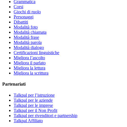
Grammatica
Corsi
Giochi di ruolo
Personaggi
Dibattiti
Modalità foto
Modalità chiamata
Modalità frase
Modalità parola
Modalità dialogo
Certificazioni linguistiche
Migliora l’ascolto
Migliora il parlato
Migliora la lettura
Migliora la scrittura
Partenariati
Talkpal per l’istruzione
Talkpal per le aziende
Talkpal per le imprese
Talkpal per il Non Profit
Talkpal per rivenditori e partnership
Talkpal Affiliato