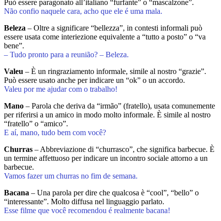
Può essere paragonato all’italiano “furfante” o “mascalzone”.
Não confio naquele cara, acho que ele é uma mala.
Beleza
– Oltre a significare “bellezza”, in contesti informali può
essere usata come interiezione equivalente a “tutto a posto” o “va
bene”.
– Tudo pronto para a reunião? – Beleza.
Valeu
– È un ringraziamento informale, simile al nostro “grazie”.
Può essere usato anche per indicare un “ok” o un accordo.
Valeu por me ajudar com o trabalho!
Mano
– Parola che deriva da “irmão” (fratello), usata comunemente
per riferirsi a un amico in modo molto informale. È simile al nostro
“fratello” o “amico”.
E aí, mano, tudo bem com você?
Churras
– Abbreviazione di “churrasco”, che significa barbecue. È
un termine affettuoso per indicare un incontro sociale attorno a un
barbecue.
Vamos fazer um churras no fim de semana.
Bacana
– Una parola per dire che qualcosa è “cool”, “bello” o
“interessante”. Molto diffusa nel linguaggio parlato.
Esse filme que você recomendou é realmente bacana!