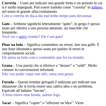
Correria
– Usato per indicare una grande fretta o un periodo in cui
si è molto impegnati. Può essere tradotto come “correria” in
italiano
,
nel senso di grande affaccendamento.
Com a correria do dia-a-dia mal tenho tempo para descansar.
Gato
– Sebbene significhi letteralmente “gatto”, in gergo è spesso
usato per riferirsi a una persona attraente, sia maschile che
femminile.
Você viu o
novo
vizinho? Ele é um gato!
Pisar na bola
– Significa commettere un errore, fare una gaffe. È
una frase idiomatica spesso usata per parlare di errori in
comportamenti sociali.
Ele pisou na bola com o comentário que fez na reunião.
Grana
– Una parola che si riferisce a “denaro” o “soldi”. Molto
comune in conversazioni informali.
Não vou poder viajar este mês, estou sem grana.
Furada
– Questo termine gerogale è utilizzato per indicare una
situazione che si rivela essere una cattiva idea o un problema.
Equivale all’italiano “bucata”.
A festa estava uma furada, saímos logo.
Sacar
– Significa “capire” o “afferrare un’idea”. Viene