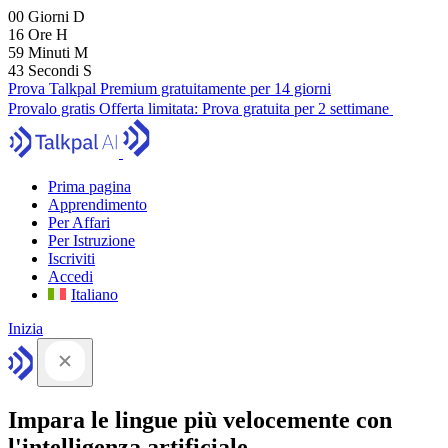
00
Giorni
D
16
Ore
H
59
Minuti
M
41
Secondi
S
Prova Talkpal Premium gratuitamente per 14 giorni
Provalo gratis
Offerta limitata:
Prova gratuita per 2 settimane
Prima pagina
Apprendimento
Per Affari
Per Istruzione
Iscriviti
Accedi
Italiano
Inizia
Impara le lingue più velocemente con
l'intelligenza artificiale