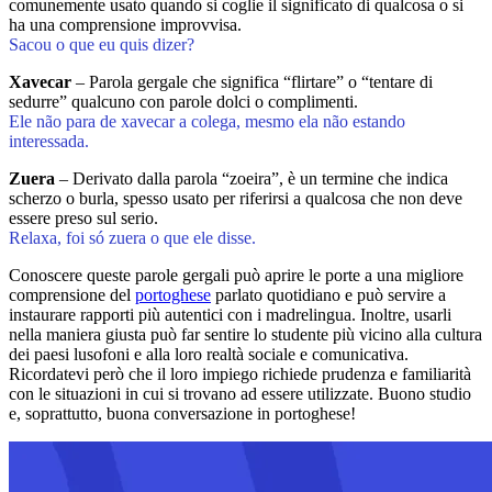
comunemente usato quando si coglie il significato di qualcosa o si
ha una comprensione improvvisa.
Sacou o que eu quis dizer?
Xavecar
– Parola gergale che significa “flirtare” o “tentare di
sedurre” qualcuno con parole dolci o complimenti.
Ele não para de xavecar a colega, mesmo ela não estando
interessada.
Zuera
– Derivato dalla parola “zoeira”, è un termine che indica
scherzo o burla, spesso usato per riferirsi a qualcosa che non deve
essere preso sul serio.
Relaxa, foi só zuera o que ele disse.
Conoscere queste parole gergali può aprire le porte a una migliore
comprensione del
portoghese
parlato quotidiano e può servire a
instaurare rapporti più autentici con i madrelingua. Inoltre, usarli
nella maniera giusta può far sentire lo studente più vicino alla cultura
dei paesi lusofoni e alla loro realtà sociale e comunicativa.
Ricordatevi però che il loro impiego richiede prudenza e familiarità
con le situazioni in cui si trovano ad essere utilizzate. Buono studio
e, soprattutto, buona conversazione in portoghese!