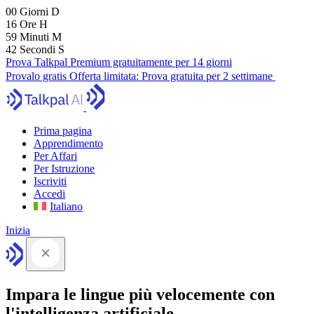
00
Giorni
D
16
Ore
H
59
Minuti
M
41
Secondi
S
Prova Talkpal Premium gratuitamente per 14 giorni
Provalo gratis
Offerta limitata:
Prova gratuita per 2 settimane
Prima pagina
Apprendimento
Per Affari
Per Istruzione
Iscriviti
Accedi
Italiano
Inizia
Impara le lingue più velocemente con
l'intelligenza artificiale