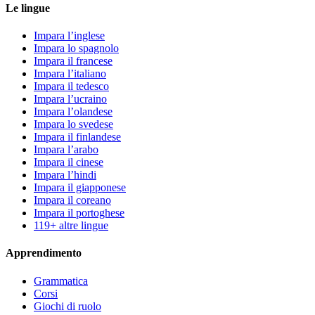
Le lingue
Impara l’inglese
Impara lo spagnolo
Impara il francese
Impara l’italiano
Impara il tedesco
Impara l’ucraino
Impara l’olandese
Impara lo svedese
Impara il finlandese
Impara l’arabo
Impara il cinese
Impara l’hindi
Impara il giapponese
Impara il coreano
Impara il portoghese
119+ altre lingue
Apprendimento
Grammatica
Corsi
Giochi di ruolo