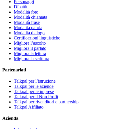
Personaggi
Dibattiti
Modalità foto
Modalità chiamata
Modalità frase
Modalità parola
Modalità dialogo
Certificazioni linguistiche
Migliora l’ascolto
Migliora il parlato
Migliora la lettura
Migliora la scrittura
Partenariati
Talkpal per l’istruzione
Talkpal per le aziende
Talkpal per le imprese
Talkpal per il Non Profit
Talkpal per rivenditori e partnership
Talkpal Affiliato
Azienda