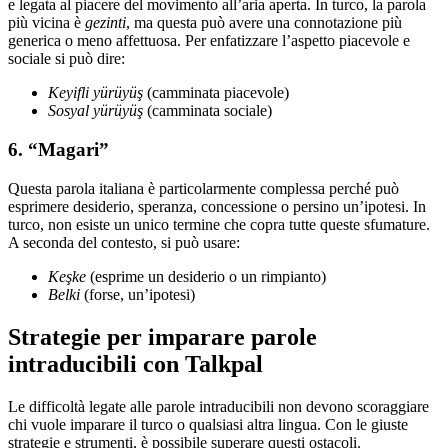
e legata al piacere del movimento all’aria aperta. In turco, la parola
più vicina è
gezinti
, ma questa può avere una connotazione più
generica o meno affettuosa. Per enfatizzare l’aspetto piacevole e
sociale si può dire:
Keyifli yürüyüş
(camminata piacevole)
Sosyal yürüyüş
(camminata sociale)
6. “Magari”
Questa parola italiana è particolarmente complessa perché può
esprimere desiderio, speranza, concessione o persino un’ipotesi. In
turco, non esiste un unico termine che copra tutte queste sfumature.
A seconda del contesto, si può usare:
Keşke
(esprime un desiderio o un rimpianto)
Belki
(forse, un’ipotesi)
Strategie per imparare parole
intraducibili con Talkpal
Le difficoltà legate alle parole intraducibili non devono scoraggiare
chi vuole imparare il turco o qualsiasi altra lingua. Con le giuste
strategie e strumenti, è possibile superare questi ostacoli.