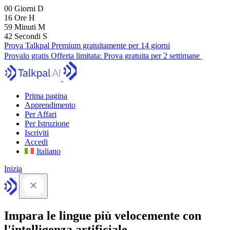
00
Giorni
D
16
Ore
H
59
Minuti
M
41
Secondi
S
Prova Talkpal Premium gratuitamente per 14 giorni
Provalo gratis
Offerta limitata:
Prova gratuita per 2 settimane
Prima pagina
Apprendimento
Per Affari
Per Istruzione
Iscriviti
Accedi
Italiano
Inizia
Impara le lingue più velocemente con
l'intelligenza artificiale