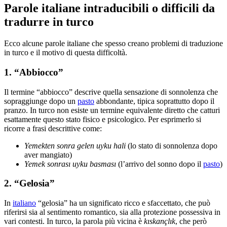
Parole italiane intraducibili o difficili da
tradurre in turco
Ecco alcune parole italiane che spesso creano problemi di traduzione
in turco e il motivo di questa difficoltà.
1. “Abbiocco”
Il termine “abbiocco” descrive quella sensazione di sonnolenza che
sopraggiunge dopo un
pasto
abbondante, tipica soprattutto dopo il
pranzo. In turco non esiste un termine equivalente diretto che catturi
esattamente questo stato fisico e psicologico. Per esprimerlo si
ricorre a frasi descrittive come:
Yemekten sonra gelen uyku hali
(lo stato di sonnolenza dopo
aver mangiato)
Yemek sonrası uyku basması
(l’arrivo del sonno dopo il
pasto
)
2. “Gelosia”
In
italiano
“gelosia” ha un significato ricco e sfaccettato, che può
riferirsi sia al sentimento romantico, sia alla protezione possessiva in
vari contesti. In turco, la parola più vicina è
kıskançlık
, che però