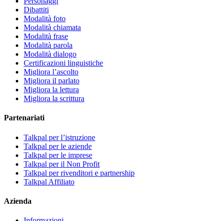
Personaggi
Dibattiti
Modalità foto
Modalità chiamata
Modalità frase
Modalità parola
Modalità dialogo
Certificazioni linguistiche
Migliora l’ascolto
Migliora il parlato
Migliora la lettura
Migliora la scrittura
Partenariati
Talkpal per l’istruzione
Talkpal per le aziende
Talkpal per le imprese
Talkpal per il Non Profit
Talkpal per rivenditori e partnership
Talkpal Affiliato
Azienda
Informazioni