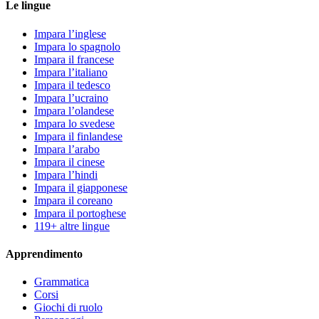
Le lingue
Impara l’inglese
Impara lo spagnolo
Impara il francese
Impara l’italiano
Impara il tedesco
Impara l’ucraino
Impara l’olandese
Impara lo svedese
Impara il finlandese
Impara l’arabo
Impara il cinese
Impara l’hindi
Impara il giapponese
Impara il coreano
Impara il portoghese
119+ altre lingue
Apprendimento
Grammatica
Corsi
Giochi di ruolo