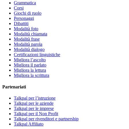
Grammatica
Corsi
Giochi di ruolo
Personaggi
Dibattiti
Modalità foto
Modalità chiamata
Modalità frase
Modalità parola
Modalità dialogo
Certificazioni linguistiche
Migliora l’ascolto
Migliora il parlato
Migliora la lettura
Migliora la scrittura
Partenariati
Talkpal per l’istruzione
Talkpal per le aziende
Talkpal per le imprese
Talkpal per il Non Profit
Talkpal per rivenditori e partnership
Talkpal Affiliato