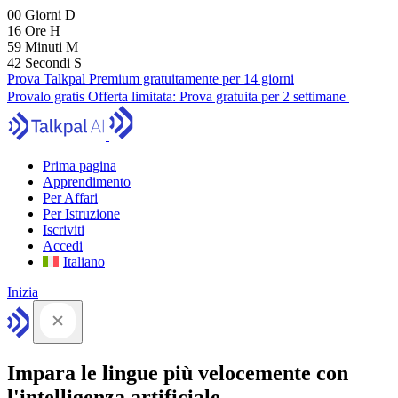
00
Giorni
D
16
Ore
H
59
Minuti
M
41
Secondi
S
Prova Talkpal Premium gratuitamente per 14 giorni
Provalo gratis
Offerta limitata:
Prova gratuita per 2 settimane
Prima pagina
Apprendimento
Per Affari
Per Istruzione
Iscriviti
Accedi
Italiano
Inizia
Impara le lingue più velocemente con
l'intelligenza artificiale