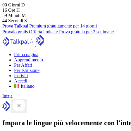
00
Giorni
D
16
Ore
H
59
Minuti
M
43
Secondi
S
Prova Talkpal Premium gratuitamente per 14 giorni
Provalo gratis
Offerta limitata:
Prova gratuita per 2 settimane
Prima pagina
Apprendimento
Per Affari
Per Istruzione
Iscriviti
Accedi
Italiano
Inizia
Impara le lingue più velocemente con l'intel