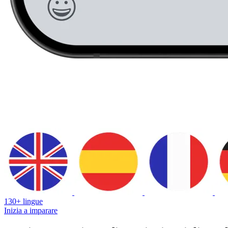
130+ lingue
Inizia a imparare