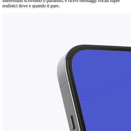
interessanti scrivendo o parlando, e ricevi messaggi vocali super
realistici dove e quando ti pare.