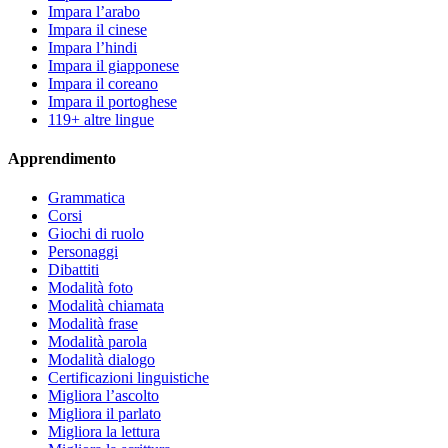
Impara l’arabo
Impara il cinese
Impara l’hindi
Impara il giapponese
Impara il coreano
Impara il portoghese
119+ altre lingue
Apprendimento
Grammatica
Corsi
Giochi di ruolo
Personaggi
Dibattiti
Modalità foto
Modalità chiamata
Modalità frase
Modalità parola
Modalità dialogo
Certificazioni linguistiche
Migliora l’ascolto
Migliora il parlato
Migliora la lettura