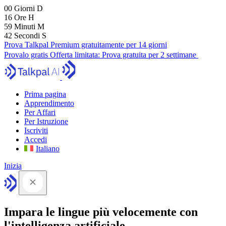
00
Giorni
D
16
Ore
H
59
Minuti
M
41
Secondi
S
Prova Talkpal Premium gratuitamente per 14 giorni
Provalo gratis
Offerta limitata:
Prova gratuita per 2 settimane
Prima pagina
Apprendimento
Per Affari
Per Istruzione
Iscriviti
Accedi
Italiano
Inizia
Impara le lingue più velocemente con
l'intelligenza artificiale