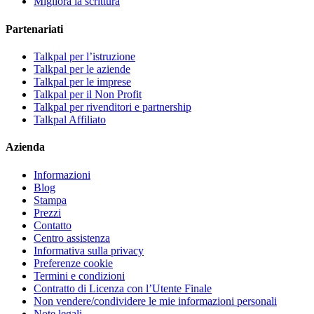
Migliora la scrittura
Partenariati
Talkpal per l’istruzione
Talkpal per le aziende
Talkpal per le imprese
Talkpal per il Non Profit
Talkpal per rivenditori e partnership
Talkpal Affiliato
Azienda
Informazioni
Blog
Stampa
Prezzi
Contatto
Centro assistenza
Informativa sulla privacy
Preferenze cookie
Termini e condizioni
Contratto di Licenza con l’Utente Finale
Non vendere/condividere le mie informazioni personali
Note legali