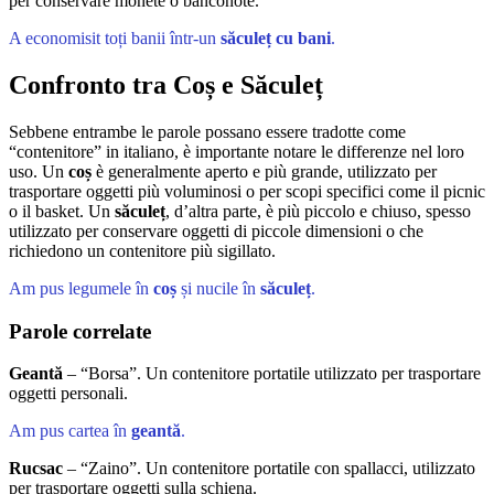
per conservare monete o banconote.
A economisit toți banii într-un
săculeț cu bani
.
Confronto tra Coș e Săculeț
Sebbene entrambe le parole possano essere tradotte come
“contenitore” in italiano, è importante notare le differenze nel loro
uso. Un
coș
è generalmente aperto e più grande, utilizzato per
trasportare oggetti più voluminosi o per scopi specifici come il picnic
o il basket. Un
săculeț
, d’altra parte, è più piccolo e chiuso, spesso
utilizzato per conservare oggetti di piccole dimensioni o che
richiedono un contenitore più sigillato.
Am pus legumele în
coș
și nucile în
săculeț
.
Parole correlate
Geantă
– “Borsa”. Un contenitore portatile utilizzato per trasportare
oggetti personali.
Am pus cartea în
geantă
.
Rucsac
– “Zaino”. Un contenitore portatile con spallacci, utilizzato
per trasportare oggetti sulla schiena.