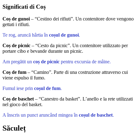
Significati di Coș
Coș de gunoi
– “Cestino dei rifiuti”. Un contenitore dove vengono
gettati i rifiuti.
Te rog, aruncă hârtia în
coșul de gunoi
.
Coș de picnic
– “Cesto da picnic”. Un contenitore utilizzato per
portare cibo e bevande durante un picnic.
Am pregătit un
coș de picnic
pentru excursia de mâine.
Coș de fum
– “Camino”. Parte di una costruzione attraverso cui
viene espulso il fumo.
Fumul iese prin
coșul de fum
.
Coș de baschet
– “Canestro da basket”. L’anello e la rete utilizzati
nel gioco del basket.
A înscris un punct aruncând mingea în
coșul de baschet
.
Săculeț