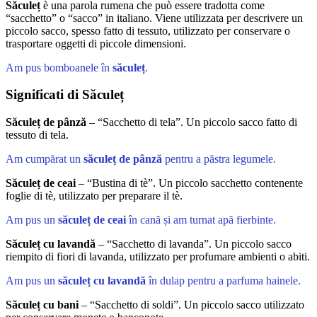
Săculeț
è una parola rumena che può essere tradotta come
“sacchetto” o “sacco” in italiano. Viene utilizzata per descrivere un
piccolo sacco, spesso fatto di tessuto, utilizzato per conservare o
trasportare oggetti di piccole dimensioni.
Am pus bomboanele în
săculeț
.
Significati di Săculeț
Săculeț de pânză
– “Sacchetto di tela”. Un piccolo sacco fatto di
tessuto di tela.
Am cumpărat un
săculeț de pânză
pentru a păstra legumele.
Săculeț de ceai
– “Bustina di tè”. Un piccolo sacchetto contenente
foglie di tè, utilizzato per preparare il tè.
Am pus un
săculeț de ceai
în cană și am turnat apă fierbinte.
Săculeț cu lavandă
– “Sacchetto di lavanda”. Un piccolo sacco
riempito di fiori di lavanda, utilizzato per profumare ambienti o abiti.
Am pus un
săculeț cu lavandă
în dulap pentru a parfuma hainele.
Săculeț cu bani
– “Sacchetto di soldi”. Un piccolo sacco utilizzato