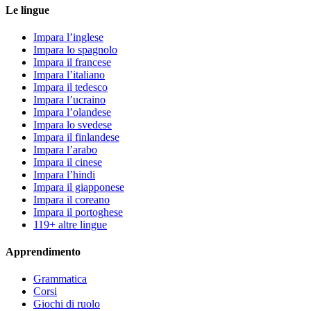
Le lingue
Impara l’inglese
Impara lo spagnolo
Impara il francese
Impara l’italiano
Impara il tedesco
Impara l’ucraino
Impara l’olandese
Impara lo svedese
Impara il finlandese
Impara l’arabo
Impara il cinese
Impara l’hindi
Impara il giapponese
Impara il coreano
Impara il portoghese
119+ altre lingue
Apprendimento
Grammatica
Corsi
Giochi di ruolo