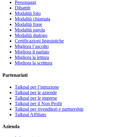
Personaggi
Dibattiti
Modalità foto
Modalità chiamata
Modalità frase
Modalità parola
Modalità dialogo
Certificazioni linguistiche
Migliora l’ascolto
Migliora il parlato
Migliora la lettura
Migliora la scrittura
Partenariati
Talkpal per l’istruzione
Talkpal per le aziende
Talkpal per le imprese
Talkpal per il Non Profit
Talkpal per rivenditori e partnership
Talkpal Affiliato
Azienda