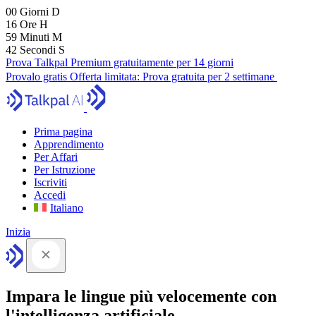
00
Giorni
D
16
Ore
H
59
Minuti
M
41
Secondi
S
Prova Talkpal Premium gratuitamente per 14 giorni
Provalo gratis
Offerta limitata:
Prova gratuita per 2 settimane
Prima pagina
Apprendimento
Per Affari
Per Istruzione
Iscriviti
Accedi
Italiano
Inizia
Impara le lingue più velocemente con
l'intelligenza artificiale