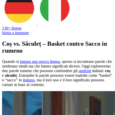
130+ lingue
Inizia a imparare
Coș vs. Săculeț – Basket contro Sacco in
rumeno
Quando si
impara una nuova lingua
, spesso si incontrano parole che
sembrano simili ma che hanno significati diversi. Oggi esploreremo
due parole rumene che possono confondere gli
studenti
italiani:
coș
e
săculeț
. Entrambe le parole possono essere tradotte come “basket”
o “sacco” in
italiano
, ma il loro uso e il loro significato possono
variare in base al contesto.