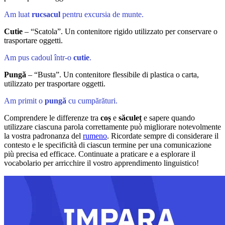
Am luat
rucsacul
pentru excursia de munte.
Cutie
– “Scatola”. Un contenitore rigido utilizzato per conservare o
trasportare oggetti.
Am pus cadoul într-o
cutie
.
Pungă
– “Busta”. Un contenitore flessibile di plastica o carta,
utilizzato per trasportare oggetti.
Am primit o
pungă
cu cumpărături.
Comprendere le differenze tra
coș
e
săculeț
e sapere quando
utilizzare ciascuna parola correttamente può migliorare notevolmente
la vostra padronanza del
rumeno
. Ricordate sempre di considerare il
contesto e le specificità di ciascun termine per una comunicazione
più precisa ed efficace. Continuate a praticare e a esplorare il
vocabolario per arricchire il vostro apprendimento linguistico!