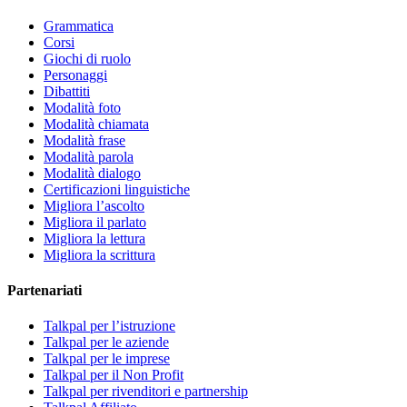
Grammatica
Corsi
Giochi di ruolo
Personaggi
Dibattiti
Modalità foto
Modalità chiamata
Modalità frase
Modalità parola
Modalità dialogo
Certificazioni linguistiche
Migliora l’ascolto
Migliora il parlato
Migliora la lettura
Migliora la scrittura
Partenariati
Talkpal per l’istruzione
Talkpal per le aziende
Talkpal per le imprese
Talkpal per il Non Profit
Talkpal per rivenditori e partnership