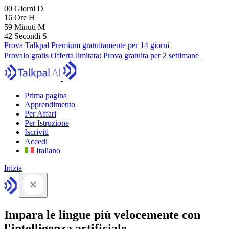
00
Giorni
D
16
Ore
H
59
Minuti
M
41
Secondi
S
Prova Talkpal Premium gratuitamente per 14 giorni
Provalo gratis
Offerta limitata:
Prova gratuita per 2 settimane
Prima pagina
Apprendimento
Per Affari
Per Istruzione
Iscriviti
Accedi
Italiano
Inizia
Impara le lingue più velocemente con
l'intelligenza artificiale