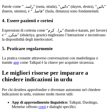
Parole come “راستہ” (rasta, strada), “دائیں” (dayen, destra), “بائیں”
(baeen, sinistra), e “فاصلہ” (fasla, distanza) sono fondamentali.
4. Essere pazienti e cortesi
Espressioni di cortesia come “براہ کرم” (barah-e-karam, per favore)
e “شکریہ” (shukriya, grazie) migliorano l’interazione e incentivano
la disponibilità degli interlocutori.
5. Praticare regolarmente
La pratica costante attraverso conversazioni con madrelingua o
tramite
app
come Talkpal è la chiave per acquisire sicurezza.
Le migliori risorse per imparare a
chiedere indicazioni in urdu
Per chi desidera approfondire e diventare autonomo nel chiedere
indicazioni in urdu, esistono molte risorse utili:
App di apprendimento linguistico:
Talkpal, Duolingo,
Memrise offrono
corsi
e dialoghi specifici.