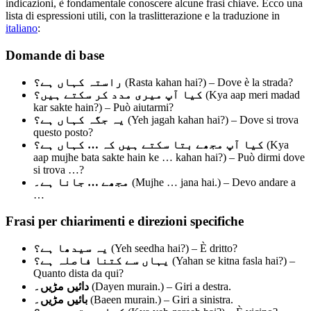
indicazioni, è fondamentale conoscere alcune frasi chiave. Ecco una
lista di espressioni utili, con la traslitterazione e la traduzione in
italiano
:
Domande di base
راستہ کہاں ہے؟
(Rasta kahan hai?) – Dove è la strada?
کیا آپ میری مدد کر سکتے ہیں؟
(Kya aap meri madad
kar sakte hain?) – Può aiutarmi?
یہ جگہ کہاں ہے؟
(Yeh jagah kahan hai?) – Dove si trova
questo posto?
کیا آپ مجھے بتا سکتے ہیں کہ … کہاں ہے؟
(Kya
aap mujhe bata sakte hain ke … kahan hai?) – Può dirmi dove
si trova …?
مجھے … جانا ہے۔
(Mujhe … jana hai.) – Devo andare a
…
Frasi per chiarimenti e direzioni specifiche
یہ سیدھا ہے؟
(Yeh seedha hai?) – È dritto?
یہاں سے کتنا فاصلہ ہے؟
(Yahan se kitna fasla hai?) –
Quanto dista da qui?
دائیں مڑیں۔
(Dayen murain.) – Giri a destra.
بائیں مڑیں۔
(Baeen murain.) – Giri a sinistra.