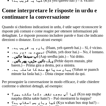
کیا یہ قریب ہے؟
(Kya yeh qareeb hai?) – È vicino?
Come interpretare le risposte in urdu e
continuare la conversazione
Quando si chiedono indicazioni in urdu, è utile saper riconoscere le
risposte più comuni e come reagire per ottenere informazioni più
dettagliate. Le risposte possono includere parole e frasi che indicano
direzioni o distanze. Ecco alcuni esempi:
ہاں، یہ قریب ہے۔
(Haan, yeh qareeb hai.) – Sì, è vicino.
نہیں، یہ دور ہے۔
(Nahin, yeh door hai.) – No, è lontano.
آپ سیدھا جائیں۔
(Aap seedha jain.) – Vai dritto.
پہلے دائیں مڑیں، پھر بائیں۔
(Pehle dayen murain, phir
baeen.) – Prima gira a destra, poi a sinistra.
یہاں سے پانچ منٹ کا فاصلہ ہے۔
(Yahan se paanch
minute ka fasla hai.) – Dista cinque minuti da qui.
Per proseguire la conversazione in modo efficace, è utile chiedere
conferme o ulteriori dettagli, ad esempio:
کیا آپ مجھے نقشہ دکھا سکتے ہیں؟
(Kya aap mujhe
naqsha dikha sakte hain?) – Può mostrarmi la mappa?
کیا وہاں بس اسٹاپ ہے؟
(Kya wahan bus stop hai?) –