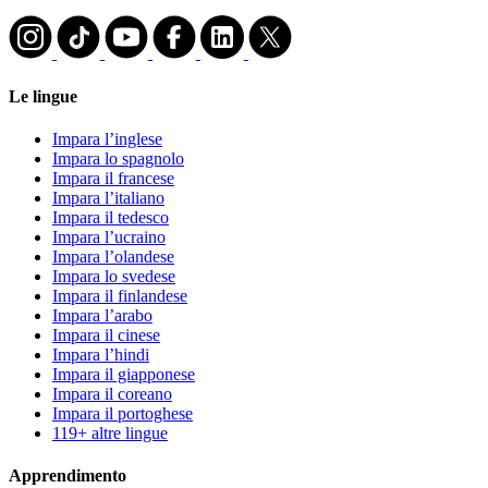
Le lingue
Impara l’inglese
Impara lo spagnolo
Impara il francese
Impara l’italiano
Impara il tedesco
Impara l’ucraino
Impara l’olandese
Impara lo svedese
Impara il finlandese
Impara l’arabo
Impara il cinese
Impara l’hindi
Impara il giapponese
Impara il coreano
Impara il portoghese
119+ altre lingue
Apprendimento