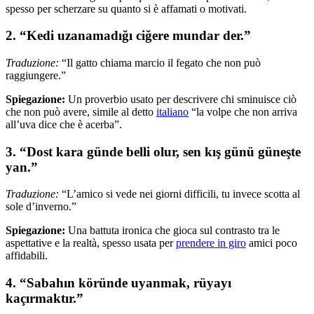
spesso per scherzare su quanto si è affamati o motivati.
2. “Kedi uzanamadığı ciğere mundar der.”
Traduzione:
“Il gatto chiama marcio il fegato che non può
raggiungere.”
Spiegazione:
Un proverbio usato per descrivere chi sminuisce ciò
che non può avere, simile al detto
italiano
“la volpe che non arriva
all’uva dice che è acerba”.
3. “Dost kara günde belli olur, sen kış günü güneşte
yan.”
Traduzione:
“L’amico si vede nei giorni difficili, tu invece scotta al
sole d’inverno.”
Spiegazione:
Una battuta ironica che gioca sul contrasto tra le
aspettative e la realtà, spesso usata per
prendere in giro
amici poco
affidabili.
4. “Sabahın köründe uyanmak, rüyayı
kaçırmaktır.”