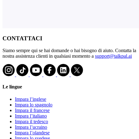
CONTATTACI
Siamo sempre qui se hai domande o hai bisogno di aiuto. Contatta la
nostra assistenza clienti in qualsiasi momento a
support@talkpal.ai
Le lingue
Impara l’inglese
Impara lo spagnolo
Impara il francese
Impara l’italiano
Impara il tedesco
Impara l’ucraino
Impara l’olandese
Impara lo svedese