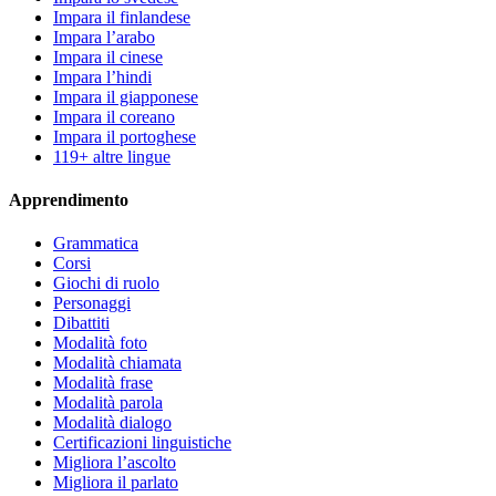
Impara il finlandese
Impara l’arabo
Impara il cinese
Impara l’hindi
Impara il giapponese
Impara il coreano
Impara il portoghese
119+ altre lingue
Apprendimento
Grammatica
Corsi
Giochi di ruolo
Personaggi
Dibattiti
Modalità foto
Modalità chiamata
Modalità frase
Modalità parola
Modalità dialogo
Certificazioni linguistiche
Migliora l’ascolto
Migliora il parlato