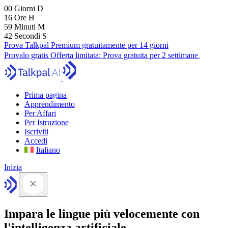
00
Giorni
D
16
Ore
H
59
Minuti
M
41
Secondi
S
Prova Talkpal Premium gratuitamente per 14 giorni
Provalo gratis
Offerta limitata:
Prova gratuita per 2 settimane
Prima pagina
Apprendimento
Per Affari
Per Istruzione
Iscriviti
Accedi
Italiano
Inizia
Impara le lingue più velocemente con
l'intelligenza artificiale