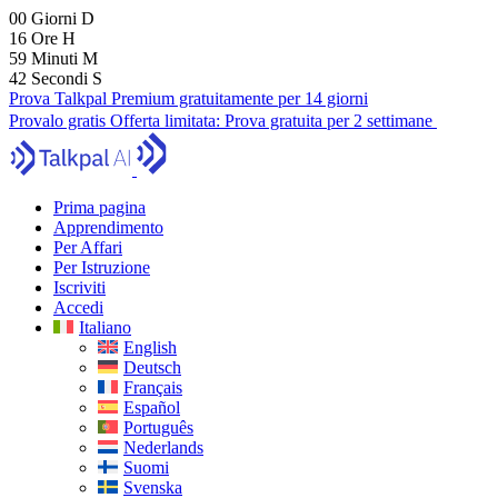
00
Giorni
D
16
Ore
H
59
Minuti
M
40
Secondi
S
Prova Talkpal Premium gratuitamente per 14 giorni
Provalo gratis
Offerta limitata:
Prova gratuita per 2 settimane
Prima pagina
Apprendimento
Per Affari
Per Istruzione
Iscriviti
Accedi
Italiano
English
Deutsch
Français
Español
Português
Nederlands
Suomi
Svenska