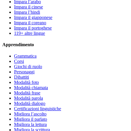
Impara l’arabo
Impara il cinese
Impara l’hindi
Impara il giapponese
Impara il coreano
Impara il portoghese
119+ altre lingue
Apprendimento
Grammatica
Corsi
Giochi di ruolo
Personaggi
Dibattiti
Modalità foto
Modalità chiamata
Modalità frase
Modalità parola
Modalità dialogo
Certificazioni linguistiche
Migliora l’ascolto
Migliora il parlato
Migliora la lettura
Migliora la scrittura