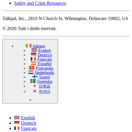
Safety and Crisis Resources
Talkpal, Inc., 2810 N Church St, Wilmington, Delaware 19802, US
© 2026 Tutti i diritti riservati.
Italiano
English
Deutsch
Français
Español
Português
Nederlands
Suomi
Svenska
日本語
한국어
English
Deutsch
Français