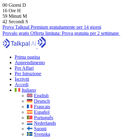
00
Giorni
D
16
Ore
H
59
Minuti
M
40
Secondi
S
Prova Talkpal Premium gratuitamente per 14 giorni
Provalo gratis
Offerta limitata:
Prova gratuita per 2 settimane
Prima pagina
Apprendimento
Per Affari
Per Istruzione
Iscriviti
Accedi
Italiano
English
Deutsch
Français
Español
Português
Nederlands
Suomi
Svenska