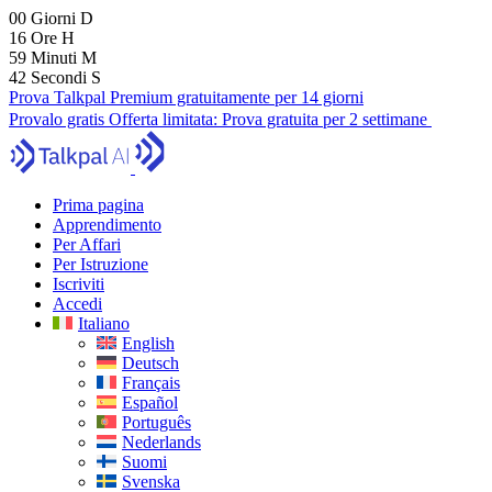
00
Giorni
D
16
Ore
H
59
Minuti
M
40
Secondi
S
Prova Talkpal Premium gratuitamente per 14 giorni
Provalo gratis
Offerta limitata:
Prova gratuita per 2 settimane
Prima pagina
Apprendimento
Per Affari
Per Istruzione
Iscriviti
Accedi
Italiano
English
Deutsch
Français
Español
Português
Nederlands
Suomi
Svenska