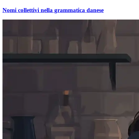
Nomi collettivi nella grammatica danese