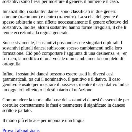
sostantivi sono flessi per mostrare il genere, il numero e il caso.
Innanzitutto, i sostantivi danesi sono classificati in due generi:
comune (n-comune) e neutro (n-neutro). La scelta del genere è
spesso arbitraria e non riflette necessariamente il genere effettivo del
sostantivo. Inoltre, alcuni sostantivi hanno forme irregolari, il che li
rende eccezioni alla regola generale.
Successivamente, i sostantivi possono essere singolari o plurali. I
sostantivi plurali danesi subiscono spesso cambiamenti nella loro
formazione. Ciò può comportare l’aggiunta di una desinenza -e, -er,
-r o -en, la modifica di una vocale o un cambiamento completo di
ortografia.
Infine, i sostantivi danesi possono essere usati in diversi casi
grammaticali, tra cui il nominativo, il genitivo e il dativo. Il caso
genitivo è usato per mostrare il possesso, mentre il caso dativo indica
un oggetto indiretto o il destinatario di un’azione.
Comprendere la teoria alla base dei sostantivi danesi è essenziale per
costruire correttamente le frasi e trasmettere il significato in danese
scritto e parlato.
Il modo più efficace per imparare una lingua
Prova Talkpal gratis