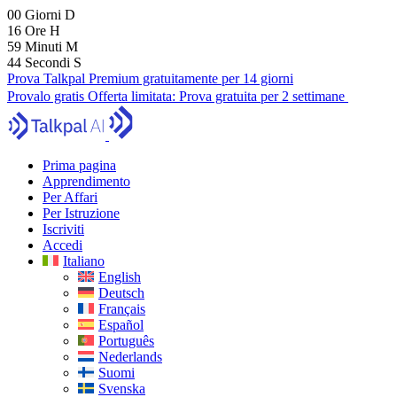
00
Giorni
D
16
Ore
H
59
Minuti
M
43
Secondi
S
Prova Talkpal Premium gratuitamente per 14 giorni
Provalo gratis
Offerta limitata:
Prova gratuita per 2 settimane
Prima pagina
Apprendimento
Per Affari
Per Istruzione
Iscriviti
Accedi
Italiano
English
Deutsch
Français
Español
Português
Nederlands
Suomi
Svenska