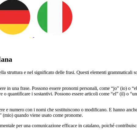
lana
 struttura e nel significato delle frasi. Questi elementi grammaticali sono
tere in una frase. Possono essere pronomi personali, come “jo” (io) o “e
re o quantificare i sostantivi. Possono essere articoli come “el” (il) o “u
ere e numero con i nomi che sostituiscono o modificano. E hanno anche 
s” (mio) quando viene usato come pronome.
entale per una comunicazione efficace in catalano, poiché contribuisco