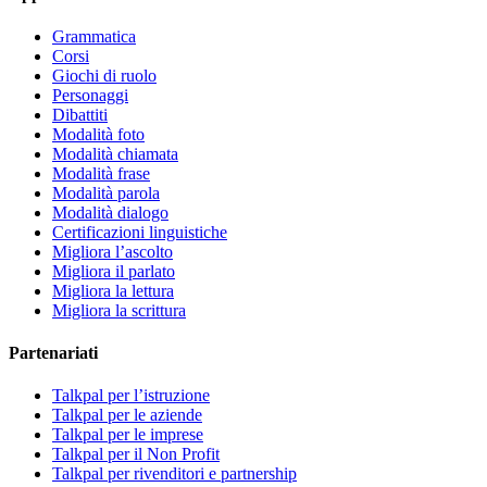
Grammatica
Corsi
Giochi di ruolo
Personaggi
Dibattiti
Modalità foto
Modalità chiamata
Modalità frase
Modalità parola
Modalità dialogo
Certificazioni linguistiche
Migliora l’ascolto
Migliora il parlato
Migliora la lettura
Migliora la scrittura
Partenariati
Talkpal per l’istruzione
Talkpal per le aziende
Talkpal per le imprese
Talkpal per il Non Profit
Talkpal per rivenditori e partnership