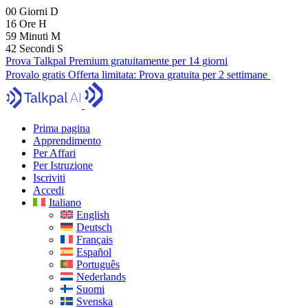
00
Giorni
D
16
Ore
H
59
Minuti
M
41
Secondi
S
Prova Talkpal Premium gratuitamente per 14 giorni
Provalo gratis
Offerta limitata:
Prova gratuita per 2 settimane
Prima pagina
Apprendimento
Per Affari
Per Istruzione
Iscriviti
Accedi
Italiano
English
Deutsch
Français
Español
Português
Nederlands
Suomi
Svenska