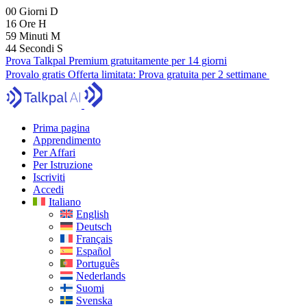
00
Giorni
D
16
Ore
H
59
Minuti
M
43
Secondi
S
Prova Talkpal Premium gratuitamente per 14 giorni
Provalo gratis
Offerta limitata:
Prova gratuita per 2 settimane
Prima pagina
Apprendimento
Per Affari
Per Istruzione
Iscriviti
Accedi
Italiano
English
Deutsch
Français
Español
Português
Nederlands
Suomi
Svenska