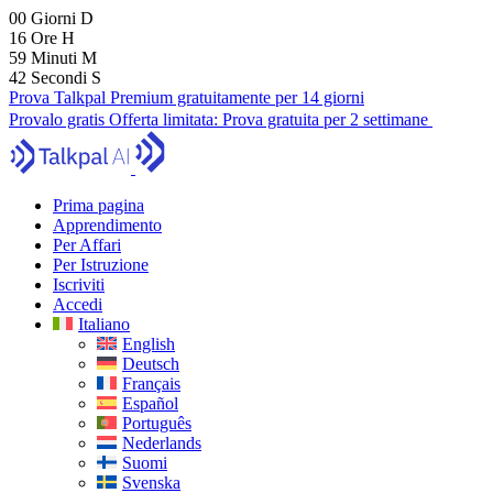
00
Giorni
D
16
Ore
H
59
Minuti
M
40
Secondi
S
Prova Talkpal Premium gratuitamente per 14 giorni
Provalo gratis
Offerta limitata:
Prova gratuita per 2 settimane
Prima pagina
Apprendimento
Per Affari
Per Istruzione
Iscriviti
Accedi
Italiano
English
Deutsch
Français
Español
Português
Nederlands
Suomi
Svenska