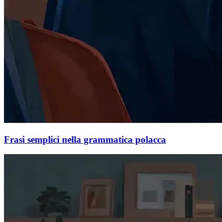
Frasi semplici nella grammatica polacca