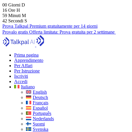
00
Giorni
D
16
Ore
H
59
Minuti
M
40
Secondi
S
Prova Talkpal Premium gratuitamente per 14 giorni
Provalo gratis
Offerta limitata:
Prova gratuita per 2 settimane
Prima pagina
Apprendimento
Per Affari
Per Istruzione
Iscriviti
Accedi
Italiano
English
Deutsch
Français
Español
Português
Nederlands
Suomi
Svenska