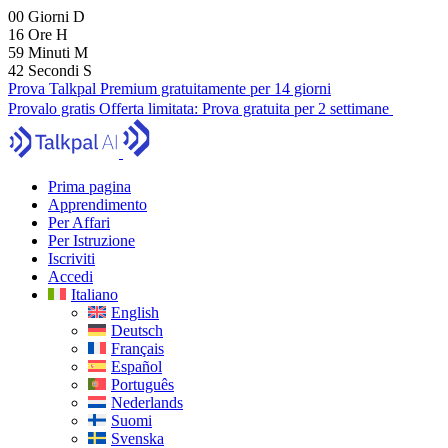
00
Giorni
D
16
Ore
H
59
Minuti
M
40
Secondi
S
Prova Talkpal Premium gratuitamente per 14 giorni
Provalo gratis
Offerta limitata:
Prova gratuita per 2 settimane
Prima pagina
Apprendimento
Per Affari
Per Istruzione
Iscriviti
Accedi
Italiano
English
Deutsch
Français
Español
Português
Nederlands
Suomi
Svenska