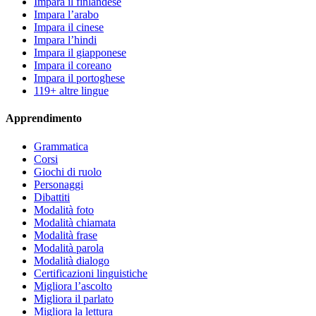
Impara il finlandese
Impara l’arabo
Impara il cinese
Impara l’hindi
Impara il giapponese
Impara il coreano
Impara il portoghese
119+ altre lingue
Apprendimento
Grammatica
Corsi
Giochi di ruolo
Personaggi
Dibattiti
Modalità foto
Modalità chiamata
Modalità frase
Modalità parola
Modalità dialogo
Certificazioni linguistiche
Migliora l’ascolto
Migliora il parlato
Migliora la lettura