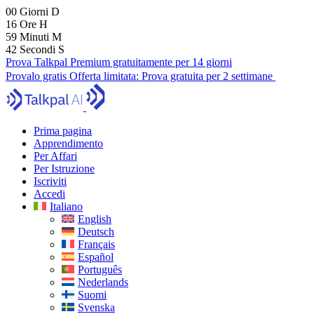
00
Giorni
D
16
Ore
H
59
Minuti
M
40
Secondi
S
Prova Talkpal Premium gratuitamente per 14 giorni
Provalo gratis
Offerta limitata:
Prova gratuita per 2 settimane
Prima pagina
Apprendimento
Per Affari
Per Istruzione
Iscriviti
Accedi
Italiano
English
Deutsch
Français
Español
Português
Nederlands
Suomi
Svenska