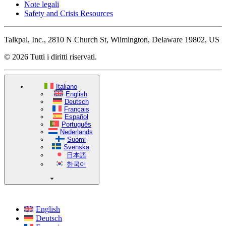
Note legali
Safety and Crisis Resources
Talkpal, Inc., 2810 N Church St, Wilmington, Delaware 19802, US
© 2026 Tutti i diritti riservati.
Italiano
English
Deutsch
Français
Español
Português
Nederlands
Suomi
Svenska
日本語
한국어
English
Deutsch