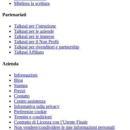
Migliora la scrittura
Partenariati
Talkpal per l’istruzione
Talkpal per le aziende
Talkpal per le imprese
Talkpal per il Non Profit
Talkpal per rivenditori e partnership
Talkpal Affiliato
Azienda
Informazioni
Blog
Stampa
Prezzi
Contatto
Centro assistenza
Informativa sulla privacy
Preferenze cookie
Termini e condizioni
Contratto di Licenza con l’Utente Finale
Non vendere/condividere le mie informazioni personali