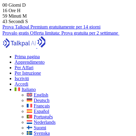
00
Giorni
D
16
Ore
H
59
Minuti
M
42
Secondi
S
Prova Talkpal Premium gratuitamente per 14 giorni
Provalo gratis
Offerta limitata:
Prova gratuita per 2 settimane
Prima pagina
Apprendimento
Per Affari
Per Istruzione
Iscriviti
Accedi
Italiano
English
Deutsch
Français
Español
Português
Nederlands
Suomi
Svenska