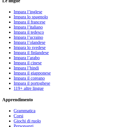
Le lingue
Impara l’inglese
Impara lo spagnolo
Impara il francese
Impara l’italiano
Impara il tedesco
Impara l’ucraino
Impara l’olandese
Impara lo svedese
Impara il finlandese
Impara l’arabo
Impara il cinese
Impara l’hindi
Impara il giapponese
Impara il coreano
Impara il portoghese
119+ altre lingue
Apprendimento
Grammatica
Corsi
Giochi di ruolo
Personaggi