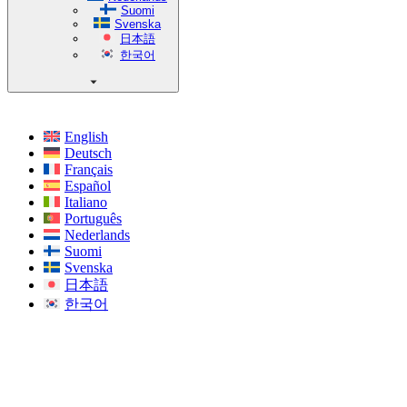
Suomi
Svenska
日本語
한국어
English
Deutsch
Français
Español
Italiano
Português
Nederlands
Suomi
Svenska
日本語
한국어