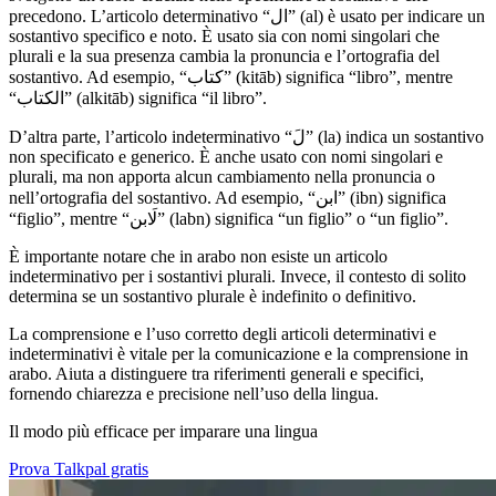
precedono. L’articolo determinativo “ال” (al) è usato per indicare un
sostantivo specifico e noto. È usato sia con nomi singolari che
plurali e la sua presenza cambia la pronuncia e l’ortografia del
sostantivo. Ad esempio, “كتاب” (kitāb) significa “libro”, mentre
“الكتاب” (alkitāb) significa “il libro”.
D’altra parte, l’articolo indeterminativo “لَ” (la) indica un sostantivo
non specificato e generico. È anche usato con nomi singolari e
plurali, ma non apporta alcun cambiamento nella pronuncia o
nell’ortografia del sostantivo. Ad esempio, “ابن” (ibn) significa
“figlio”, mentre “لَابن” (labn) significa “un figlio” o “un figlio”.
È importante notare che in arabo non esiste un articolo
indeterminativo per i sostantivi plurali. Invece, il contesto di solito
determina se un sostantivo plurale è indefinito o definitivo.
La comprensione e l’uso corretto degli articoli determinativi e
indeterminativi è vitale per la comunicazione e la comprensione in
arabo. Aiuta a distinguere tra riferimenti generali e specifici,
fornendo chiarezza e precisione nell’uso della lingua.
Il modo più efficace per imparare una lingua
Prova Talkpal gratis