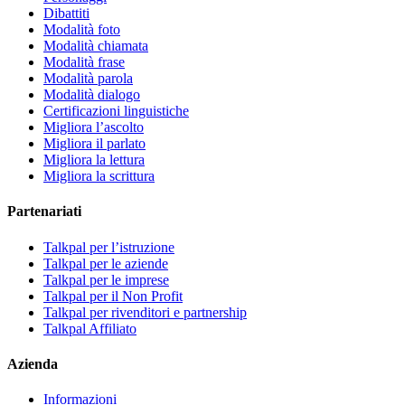
Dibattiti
Modalità foto
Modalità chiamata
Modalità frase
Modalità parola
Modalità dialogo
Certificazioni linguistiche
Migliora l’ascolto
Migliora il parlato
Migliora la lettura
Migliora la scrittura
Partenariati
Talkpal per l’istruzione
Talkpal per le aziende
Talkpal per le imprese
Talkpal per il Non Profit
Talkpal per rivenditori e partnership
Talkpal Affiliato
Azienda
Informazioni