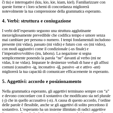
ĉi tiu) e interrogativi (kiu, kio, kie, kiam, kiel). Familiarizzare con
queste forme e i loro schemi di concordanza migliorerà
notevolmente la tua comprensione della grammatica esperanto.
4. Verbi: struttura e coniugazione
I verbi dell’esperanto seguono una struttura agglutinante
meravigliosamente prevedibile che codifica tempo e umore senza
mai cambiare per persona o numero. I tempi fondamentali includono
presente (mi vidas), passato (mi vidis) e futuro con -os (mi vidos),
con modi aggiuntivi come il condizionale (-us finale) e
l’imperativo/volitivo (iru, laboru). La negazione si segna
semplicemente ponendo la parola “ne” davanti al verbo (mi ne
vidas, li ne vidas). Imparare le desinenze verbali di base e gli affissi
comuni (causativo -ig, inconativo -iĝ, passivo -at e attivo -ant)
migliorerà la tua capacità di comunicare efficacemente in esperanto.
5. Aggettivi: accordo e posizionamento
Nella grammatica esperanto, gli aggettivi terminano sempre con “a”
e devono concordare con il sostantivo che modificano sia nel plurale
(-j) che in quello accusativo (-n). A causa di questo accordo, l’ordine
delle parole è flessibile, anche se gli aggettivi di solito precedono il
sostantivo. L’esperanto ha un insieme illimitato di radici aggettive