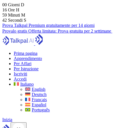
00
Giorni
D
16
Ore
H
59
Minuti
M
41
Secondi
S
Prova Talkpal Premium gratuitamente per 14 giorni
Provalo gratis
Offerta limitata:
Prova gratuita per 2 settimane
Prima pagina
Apprendimento
Per Affari
Per Istruzione
Iscriviti
Accedi
Italiano
English
Deutsch
Français
Español
Português
Inizia