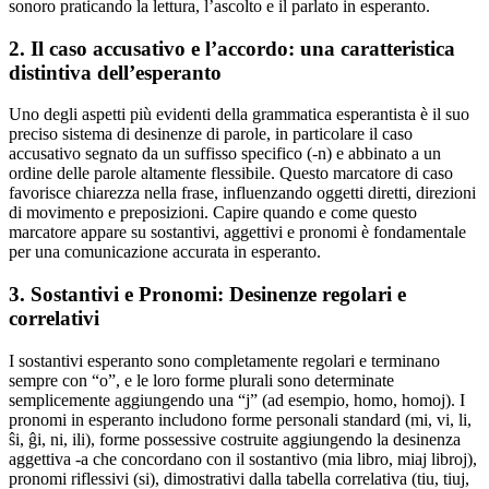
sonoro praticando la lettura, l’ascolto e il parlato in esperanto.
2. Il caso accusativo e l’accordo: una caratteristica
distintiva dell’esperanto
Uno degli aspetti più evidenti della grammatica esperantista è il suo
preciso sistema di desinenze di parole, in particolare il caso
accusativo segnato da un suffisso specifico (-n) e abbinato a un
ordine delle parole altamente flessibile. Questo marcatore di caso
favorisce chiarezza nella frase, influenzando oggetti diretti, direzioni
di movimento e preposizioni. Capire quando e come questo
marcatore appare su sostantivi, aggettivi e pronomi è fondamentale
per una comunicazione accurata in esperanto.
3. Sostantivi e Pronomi: Desinenze regolari e
correlativi
I sostantivi esperanto sono completamente regolari e terminano
sempre con “o”, e le loro forme plurali sono determinate
semplicemente aggiungendo una “j” (ad esempio, homo, homoj). I
pronomi in esperanto includono forme personali standard (mi, vi, li,
ŝi, ĝi, ni, ili), forme possessive costruite aggiungendo la desinenza
aggettiva -a che concordano con il sostantivo (mia libro, miaj libroj),
pronomi riflessivi (si), dimostrativi dalla tabella correlativa (tiu, tiuj,