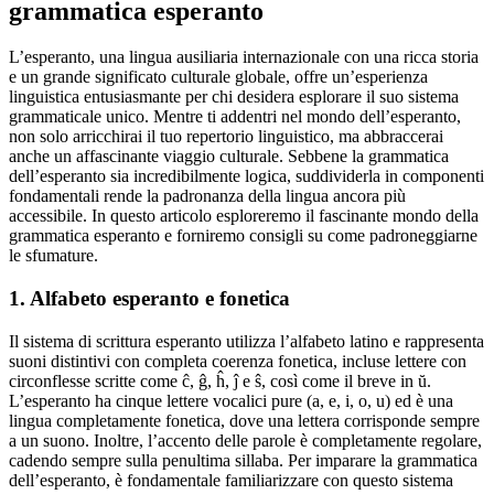
grammatica esperanto
L’esperanto, una lingua ausiliaria internazionale con una ricca storia
e un grande significato culturale globale, offre un’esperienza
linguistica entusiasmante per chi desidera esplorare il suo sistema
grammaticale unico. Mentre ti addentri nel mondo dell’esperanto,
non solo arricchirai il tuo repertorio linguistico, ma abbraccerai
anche un affascinante viaggio culturale. Sebbene la grammatica
dell’esperanto sia incredibilmente logica, suddividerla in componenti
fondamentali rende la padronanza della lingua ancora più
accessibile. In questo articolo esploreremo il fascinante mondo della
grammatica esperanto e forniremo consigli su come padroneggiarne
le sfumature.
1. Alfabeto esperanto e fonetica
Il sistema di scrittura esperanto utilizza l’alfabeto latino e rappresenta
suoni distintivi con completa coerenza fonetica, incluse lettere con
circonflesse scritte come ĉ, ĝ, ĥ, ĵ e ŝ, così come il breve in ŭ.
L’esperanto ha cinque lettere vocalici pure (a, e, i, o, u) ed è una
lingua completamente fonetica, dove una lettera corrisponde sempre
a un suono. Inoltre, l’accento delle parole è completamente regolare,
cadendo sempre sulla penultima sillaba. Per imparare la grammatica
dell’esperanto, è fondamentale familiarizzare con questo sistema