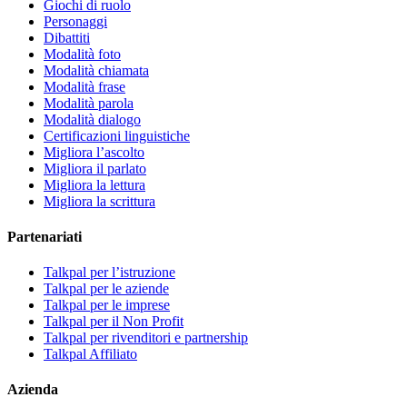
Giochi di ruolo
Personaggi
Dibattiti
Modalità foto
Modalità chiamata
Modalità frase
Modalità parola
Modalità dialogo
Certificazioni linguistiche
Migliora l’ascolto
Migliora il parlato
Migliora la lettura
Migliora la scrittura
Partenariati
Talkpal per l’istruzione
Talkpal per le aziende
Talkpal per le imprese
Talkpal per il Non Profit
Talkpal per rivenditori e partnership
Talkpal Affiliato
Azienda