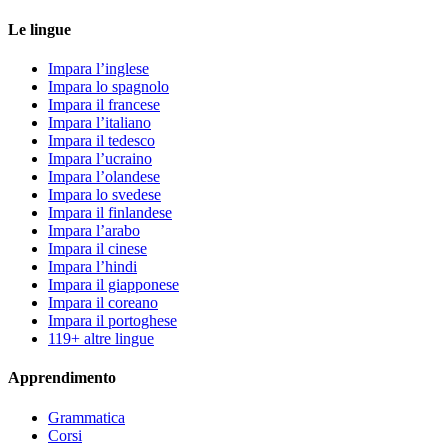
Le lingue
Impara l’inglese
Impara lo spagnolo
Impara il francese
Impara l’italiano
Impara il tedesco
Impara l’ucraino
Impara l’olandese
Impara lo svedese
Impara il finlandese
Impara l’arabo
Impara il cinese
Impara l’hindi
Impara il giapponese
Impara il coreano
Impara il portoghese
119+ altre lingue
Apprendimento
Grammatica
Corsi