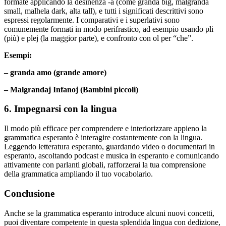
formate applicando la desinenza -a (come granda big, malgranda
small, malhela dark, alta tall), e tutti i significati descrittivi sono
espressi regolarmente. I comparativi e i superlativi sono
comunemente formati in modo perifrastico, ad esempio usando pli
(più) e plej (la maggior parte), e confronto con ol per “che”.
Esempi:
– granda amo (grande amore)
– Malgrandaj Infanoj (Bambini piccoli)
6. Impegnarsi con la lingua
Il modo più efficace per comprendere e interiorizzare appieno la
grammatica esperanto è interagire costantemente con la lingua.
Leggendo letteratura esperanto, guardando video o documentari in
esperanto, ascoltando podcast e musica in esperanto e comunicando
attivamente con parlanti globali, rafforzerai la tua comprensione
della grammatica ampliando il tuo vocabolario.
Conclusione
Anche se la grammatica esperanto introduce alcuni nuovi concetti,
puoi diventare competente in questa splendida lingua con dedizione,