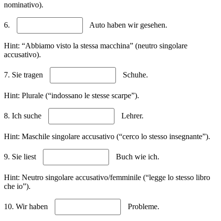
nominativo).
6.
Auto haben wir gesehen.
Hint: “Abbiamo visto la stessa macchina” (neutro singolare
accusativo).
7. Sie tragen
Schuhe.
Hint: Plurale (“indossano le stesse scarpe”).
8. Ich suche
Lehrer.
Hint: Maschile singolare accusativo (“cerco lo stesso insegnante”).
9. Sie liest
Buch wie ich.
Hint: Neutro singolare accusativo/femminile (“legge lo stesso libro
che io”).
10. Wir haben
Probleme.