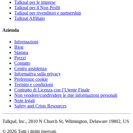
Talkpal per le imprese
Talkpal per il Non Profit
Talkpal per rivenditori e partnership
Talkpal Affiliato
Azienda
Informazioni
Blog
Stampa
Prezzi
Contatto
Centro assistenza
Informativa sulla privacy
Preferenze cookie
Termini e condizioni
Contratto di Licenza con l’Utente Finale
Non vendere/condividere le mie informazioni personali
Note legali
Safety and Crisis Resources
Talkpal, Inc., 2810 N Church St, Wilmington, Delaware 19802, US
© 2026 Tutti i diritti riservati.