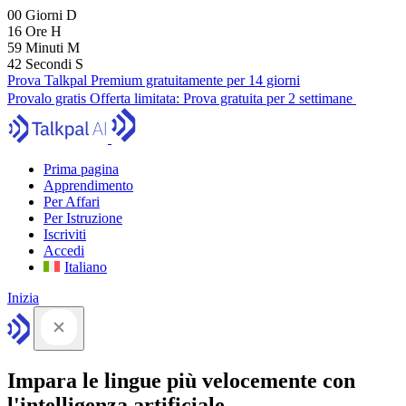
00
Giorni
D
16
Ore
H
59
Minuti
M
41
Secondi
S
Prova Talkpal Premium gratuitamente per 14 giorni
Provalo gratis
Offerta limitata:
Prova gratuita per 2 settimane
Prima pagina
Apprendimento
Per Affari
Per Istruzione
Iscriviti
Accedi
Italiano
Inizia
Impara le lingue più velocemente con
l'intelligenza artificiale