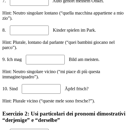
7.
Auto gehört meinem Onkel.
Hint: Neutro singolare lontano (“quella macchina appartiene a mio
zio”).
8.
Kinder spielen im Park.
Hint: Plurale, lontano dal parlante (“quei bambini giocano nel
parco”).
9. Ich mag
Bild am meisten.
Hint: Neutro singolare vicino (“mi piace di più questa
immagine/quadro”).
10. Sind
Äpfel frisch?
Hint: Plurale vicino (“queste mele sono fresche?”).
Esercizio 2: Usi particolari dei pronomi dimostrativi
“derjenige” e “derselbe”