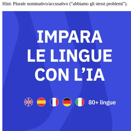
Hint: Plurale nominativo/accusativo (“abbiamo gli stessi problemi”).