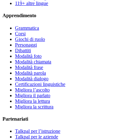
119+ altre lingue
Apprendimento
Grammatica
Corsi
Giochi di ruolo
Personaggi
Dibattiti
Modalità foto
Modalità chiamata
Modalità frase
Modalità parola
Modalità dialogo
Certificazioni linguistiche
Migliora l’ascolto
Migliora il parlato
Migliora la lettura
Migliora la scrittura
Partenariati
Talkpal per l’istruzione
Talkpal per le aziende