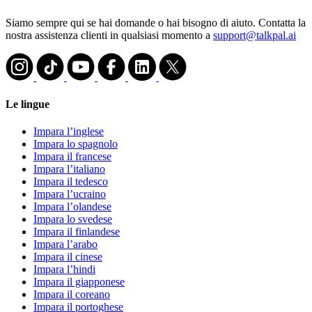
Siamo sempre qui se hai domande o hai bisogno di aiuto. Contatta la
nostra assistenza clienti in qualsiasi momento a
support@talkpal.ai
Le lingue
Impara l’inglese
Impara lo spagnolo
Impara il francese
Impara l’italiano
Impara il tedesco
Impara l’ucraino
Impara l’olandese
Impara lo svedese
Impara il finlandese
Impara l’arabo
Impara il cinese
Impara l’hindi
Impara il giapponese
Impara il coreano
Impara il portoghese