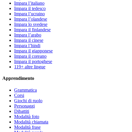
Impara l’italiano
Impara il tedesco
Impara l’ucraino
Impara l’olandese
Impara lo svedese
Impara il finlandese
Impara l’arabo
Impara il cinese
Impara l’hindi
Impara il giapponese
Impara il coreano
Impara il portoghese
119+ altre lingue
Apprendimento
Grammatica
Corsi
Giochi di ruolo
Personaggi
Dibattiti
Modalità foto
Modalità chiamata
Modalità frase