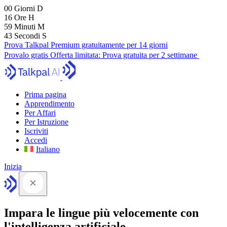
00
Giorni
D
16
Ore
H
59
Minuti
M
41
Secondi
S
Prova Talkpal Premium gratuitamente per 14 giorni
Provalo gratis
Offerta limitata:
Prova gratuita per 2 settimane
Prima pagina
Apprendimento
Per Affari
Per Istruzione
Iscriviti
Accedi
Italiano
Inizia
Impara le lingue più velocemente con
l'intelligenza artificiale