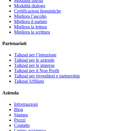
Modalità parola
Modalità dialogo
Certificazioni linguistiche
Migliora l’ascolto
Migliora il parlato
Migliora la lettura
Migliora la scrittura
Partenariati
Talkpal per l’istruzione
Talkpal per le aziende
Talkpal per le imprese
Talkpal per il Non Profit
Talkpal per rivenditori e partnership
Talkpal Affiliato
Azienda
Informazioni
Blog
Stampa
Prezzi
Contatto
Centro assistenza