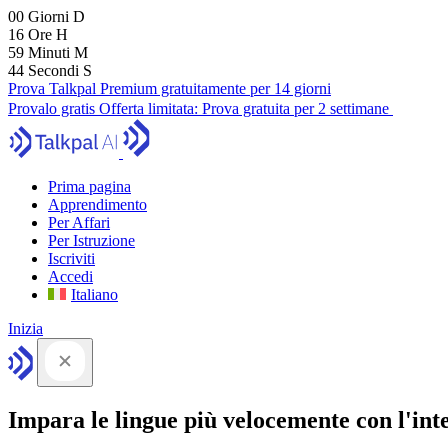
00
Giorni
D
16
Ore
H
59
Minuti
M
43
Secondi
S
Prova Talkpal Premium gratuitamente per 14 giorni
Provalo gratis
Offerta limitata:
Prova gratuita per 2 settimane
Prima pagina
Apprendimento
Per Affari
Per Istruzione
Iscriviti
Accedi
Italiano
Inizia
Impara le lingue più velocemente con l'intel