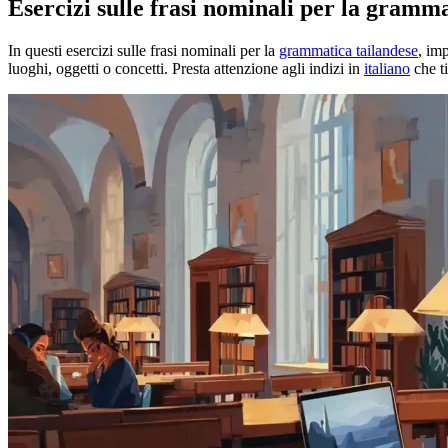
Esercizi sulle frasi nominali per la gramma
In questi esercizi sulle frasi nominali per la
grammatica tailandese
, im
luoghi, oggetti o concetti. Presta attenzione agli indizi in
italiano
che ti