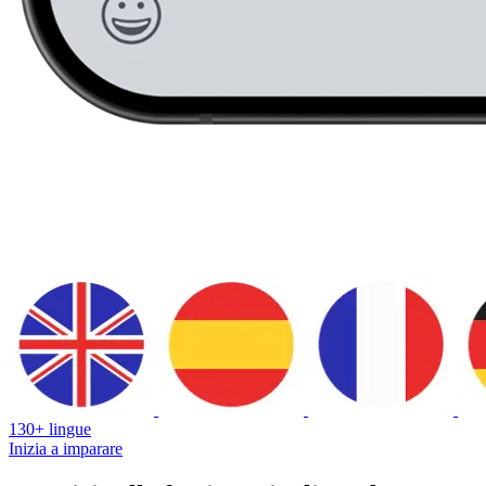
130+ lingue
Inizia a imparare