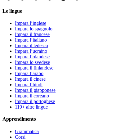
Le lingue
Impara l’inglese
Impara lo spagnolo
Impara il francese
Impara l’italiano
Impara il tedesco
Impara l’ucraino
Impara l’olandese
Impara lo svedese
Impara il finlandese
Impara l’arabo
Impara il cinese
Impara l’hindi
Impara il giapponese
Impara il coreano
Impara il portoghese
119+ altre lingue
Apprendimento
Grammatica
Corsi