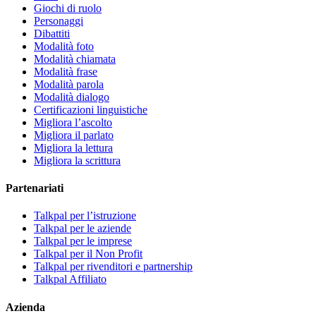
Giochi di ruolo
Personaggi
Dibattiti
Modalità foto
Modalità chiamata
Modalità frase
Modalità parola
Modalità dialogo
Certificazioni linguistiche
Migliora l’ascolto
Migliora il parlato
Migliora la lettura
Migliora la scrittura
Partenariati
Talkpal per l’istruzione
Talkpal per le aziende
Talkpal per le imprese
Talkpal per il Non Profit
Talkpal per rivenditori e partnership
Talkpal Affiliato
Azienda