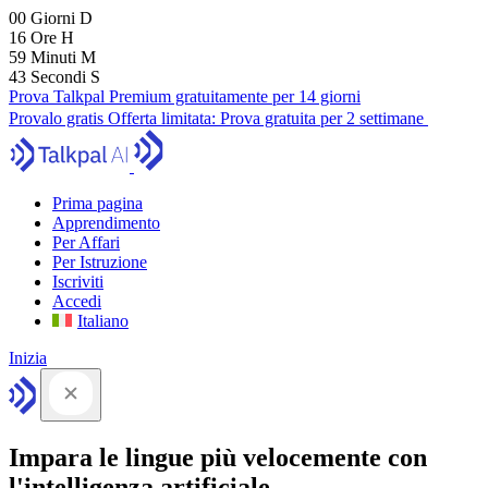
00
Giorni
D
16
Ore
H
59
Minuti
M
41
Secondi
S
Prova Talkpal Premium gratuitamente per 14 giorni
Provalo gratis
Offerta limitata:
Prova gratuita per 2 settimane
Prima pagina
Apprendimento
Per Affari
Per Istruzione
Iscriviti
Accedi
Italiano
Inizia
Impara le lingue più velocemente con
l'intelligenza artificiale