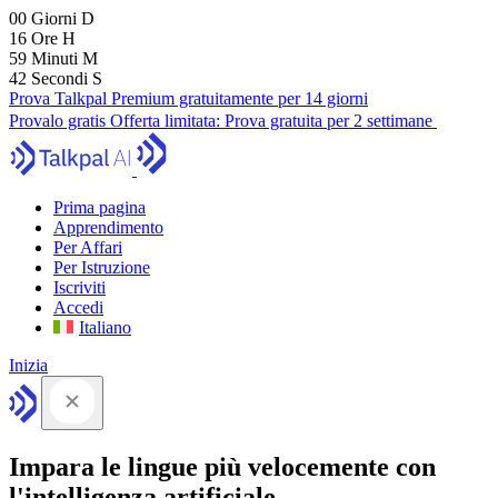
00
Giorni
D
16
Ore
H
59
Minuti
M
41
Secondi
S
Prova Talkpal Premium gratuitamente per 14 giorni
Provalo gratis
Offerta limitata:
Prova gratuita per 2 settimane
Prima pagina
Apprendimento
Per Affari
Per Istruzione
Iscriviti
Accedi
Italiano
Inizia
Impara le lingue più velocemente con
l'intelligenza artificiale