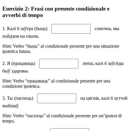
Esercizio 2: Frasi con presente condizionale e
avverbi di tempo
1. Калі б заўтра (быць)
сонечна, мы
пойдзем на пікнік.
Hint: Verbo “быць” al condizionale presente per una situazione
ipotetica futura.
2. Я (працаваць)
лепш, калі б заўсёды
быў здаровы.
Hint: Verbo “працаваць” al condizionale presente per una
condizione ipotetica.
3. Ты (паспець)
на цягнік, калі б хутчэй
выйшаў.
Hint: Verbo “паспець” al condizionale presente per un’ipotesi di
tempo.