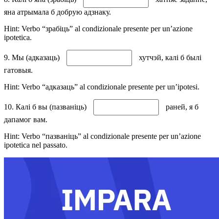
яна атрымала б добрую адзнаку.
Hint: Verbo “зрабіць” al condizionale presente per un’azione
ipotetica.
9. Мы (адказаць)
хутчэй, калі б былі
гатовыя.
Hint: Verbo “адказаць” al condizionale presente per un’ipotesi.
10. Калі б вы (пазваніць)
раней, я б
дапамог вам.
Hint: Verbo “пазваніць” al condizionale presente per un’azione
ipotetica nel passato.