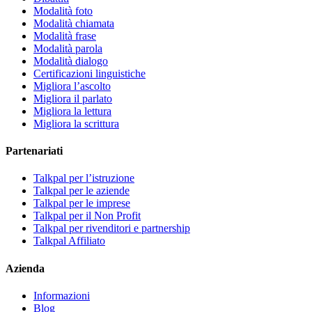
Modalità foto
Modalità chiamata
Modalità frase
Modalità parola
Modalità dialogo
Certificazioni linguistiche
Migliora l’ascolto
Migliora il parlato
Migliora la lettura
Migliora la scrittura
Partenariati
Talkpal per l’istruzione
Talkpal per le aziende
Talkpal per le imprese
Talkpal per il Non Profit
Talkpal per rivenditori e partnership
Talkpal Affiliato
Azienda
Informazioni
Blog