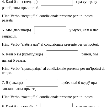
4. Калі б яны (ведаць)
пра сустрэчу
раней, яны прыйшлі б.
Hint: Verbo “ведаць” al condizionale presente per un’ipotesi
passata.
5. Мы (пабываць)
у музеі, калі б нас
запрасілі.
Hint: Verbo “пабываць” al condizionale presente per un’ipotesi.
6. Калі б ты (прыходзіць)
раней, мы
пачалі б разам.
Hint: Verbo “прыходзіць” al condizionale presente per un’ipotesi di
tempo.
7. Я (чакаць)
цябе, калі б ведаў пра
запланаваны прыезд.
Hint: Verbo “чакаць” al condizionale presente per un’ipotesi.
8. Калі б яна (зрабіць)
хатняе заданне,