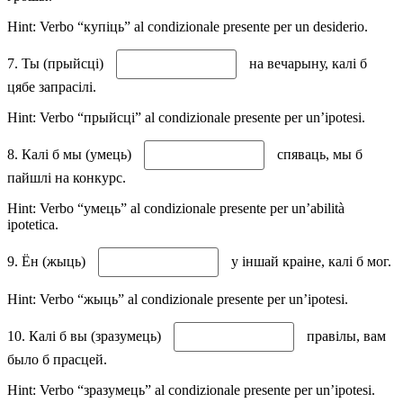
Hint: Verbo “купіць” al condizionale presente per un desiderio.
7. Ты (прыйсці)
на вечарыну, калі б
цябе запрасілі.
Hint: Verbo “прыйсці” al condizionale presente per un’ipotesi.
8. Калі б мы (умець)
спяваць, мы б
пайшлі на конкурс.
Hint: Verbo “умець” al condizionale presente per un’abilità
ipotetica.
9. Ён (жыць)
у іншай краіне, калі б мог.
Hint: Verbo “жыць” al condizionale presente per un’ipotesi.
10. Калі б вы (зразумець)
правілы, вам
было б прасцей.
Hint: Verbo “зразумець” al condizionale presente per un’ipotesi.