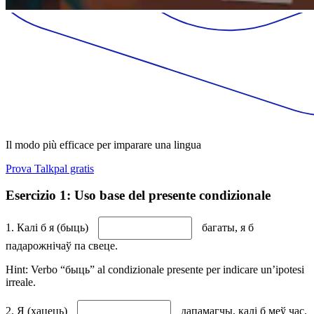
Il modo più efficace per imparare una lingua
Prova Talkpal gratis
Esercizio 1: Uso base del presente condizionale
1. Калі б я (быць)
багаты, я б
падарожнічаў па свеце.
Hint: Verbo “быць” al condizionale presente per indicare un’ipotesi
irreale.
2. Я (хацець)
дапамагчы, калі б меў час.