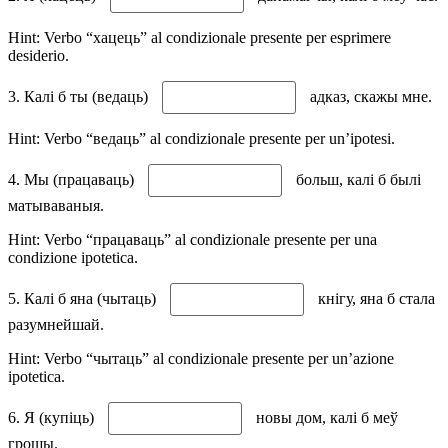
Hint: Verbo “хацець” al condizionale presente per esprimere
desiderio.
3. Калі б ты (ведаць)
адказ, скажы мне.
Hint: Verbo “ведаць” al condizionale presente per un’ipotesi.
4. Мы (працаваць)
больш, калі б былі
матываваныя.
Hint: Verbo “працаваць” al condizionale presente per una
condizione ipotetica.
5. Калі б яна (чытаць)
кнігу, яна б стала
разумнейшай.
Hint: Verbo “чытаць” al condizionale presente per un’azione
ipotetica.
6. Я (купіць)
новы дом, калі б меў
грошы.