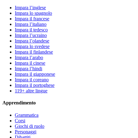
Impara l’inglese
Impara lo spagnolo
Impara il francese
Impara l’italiano
Impara il tedesco
Impara l’ucraino
Impara l’olandese
Impara lo svedese
Impara il finlandese
Impara l’arabo
Impara il cinese
Impara l’hindi
Impara il giapponese
Impara il coreano
Impara il portoghese
119+ altre lingue
Apprendimento
Grammatica
Corsi
Giochi di ruolo
Personaggi
Dibattiti