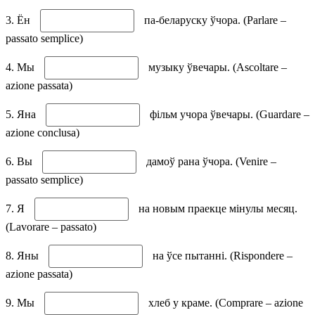
3. Ён
па-беларуску ўчора. (Parlare –
passato semplice)
4. Мы
музыку ўвечары. (Ascoltare –
azione passata)
5. Яна
фільм учора ўвечары. (Guardare –
azione conclusa)
6. Вы
дамоў рана ўчора. (Venire –
passato semplice)
7. Я
на новым праекце мінулы месяц.
(Lavorare – passato)
8. Яны
на ўсе пытанні. (Rispondere –
azione passata)
9. Мы
хлеб у краме. (Comprare – azione