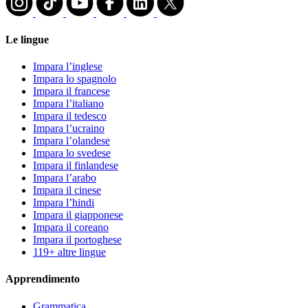
Le lingue
Impara l’inglese
Impara lo spagnolo
Impara il francese
Impara l’italiano
Impara il tedesco
Impara l’ucraino
Impara l’olandese
Impara lo svedese
Impara il finlandese
Impara l’arabo
Impara il cinese
Impara l’hindi
Impara il giapponese
Impara il coreano
Impara il portoghese
119+ altre lingue
Apprendimento
Grammatica