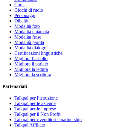
Corsi
Giochi di ruolo
Personaggi
Dibattiti
Modalità foto
Modalità chiamata
Modalità frase
Modalità parola
Modalità dialogo
Certificazioni linguistiche
Migliora l’ascolto
Migliora il parlato
Migliora la lettura
Migliora la scrittura
Partenariati
Talkpal per l’istruzione
Talkpal per le aziende
Talkpal per le imprese
Talkpal per il Non Profit
Talkpal per rivenditori e partnership
Talkpal Affiliato