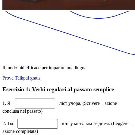
Il modo più efficace per imparare una lingua
Prova Talkpal gratis
Esercizio 1: Verbi regolari al passato semplice
1. Я
ліст учора. (Scrivere – azione
conclusa nel passato)
2. Ты
кнігу мінулым тыднем. (Leggere –
azione completata)