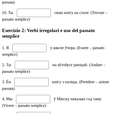
passata)
10. Ты
сваю кнігу на стале. (Trovare –
passato semplice)
Esercizio 2: Verbi irregolari e uso del passato
semplice
1. Я
у школе ўчора. (Essere – passato
semplice)
2. Ты
на аўтобусе раніцай. (Andare –
passato semplice)
3. Ён
кнігу з паліцы. (Prendere – azione
passata)
4. Мы
ў Мінску некалькі год таму.
(Vivere – passato semplice)