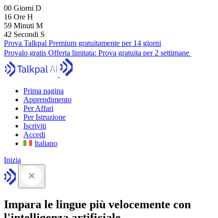
00
Giorni
D
16
Ore
H
59
Minuti
M
41
Secondi
S
Prova Talkpal Premium gratuitamente per 14 giorni
Provalo gratis
Offerta limitata:
Prova gratuita per 2 settimane
Prima pagina
Apprendimento
Per Affari
Per Istruzione
Iscriviti
Accedi
Italiano
Inizia
Impara le lingue più velocemente con
l'intelligenza artificiale