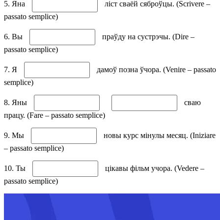
5. Яна
ліст сваёй сяброўцы. (Scrivere –
passato semplice)
6. Вы
праўду на сустрэчы. (Dire –
passato semplice)
7. Я
дамоў позна ўчора. (Venire – passato
semplice)
8. Яны
сваю
працу. (Fare – passato semplice)
9. Мы
новы курс мінулы месяц. (Iniziare
– passato semplice)
10. Ты
цікавы фільм учора. (Vedere –
passato semplice)