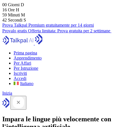
00
Giorni
D
16
Ore
H
59
Minuti
M
41
Secondi
S
Prova Talkpal Premium gratuitamente per 14 giorni
Provalo gratis
Offerta limitata:
Prova gratuita per 2 settimane
Prima pagina
Apprendimento
Per Affari
Per Istruzione
Iscriviti
Accedi
Italiano
Inizia
Impara le lingue più velocemente con
l'intelligenza artificiale