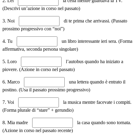
2. Lei
la cena mentre guardava la TV.
(Descrivi un’azione in corso nel passato)
3. Noi
di te prima che arrivassi. (Passato
prossimo progressivo con “noi”)
4. Tu
un libro interessante ieri sera. (Forma
affermativa, seconda persona singolare)
5. Loro
l’autobus quando ha iniziato a
piovere. (Azione in corso nel passato)
6. Marco
una lettera quando è entrato il
postino. (Usa il passato prossimo progressivo)
7. Voi
la musica mentre facevate i compiti.
(Forma plurale di “stare” + gerundio)
8. Mia madre
la casa quando sono tornata.
(Azione in corso nel passato recente)