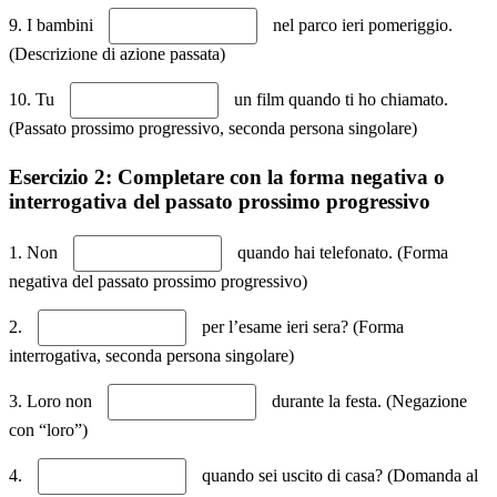
9. I bambini
nel parco ieri pomeriggio.
(Descrizione di azione passata)
10. Tu
un film quando ti ho chiamato.
(Passato prossimo progressivo, seconda persona singolare)
Esercizio 2: Completare con la forma negativa o
interrogativa del passato prossimo progressivo
1. Non
quando hai telefonato. (Forma
negativa del passato prossimo progressivo)
2.
per l’esame ieri sera? (Forma
interrogativa, seconda persona singolare)
3. Loro non
durante la festa. (Negazione
con “loro”)
4.
quando sei uscito di casa? (Domanda al