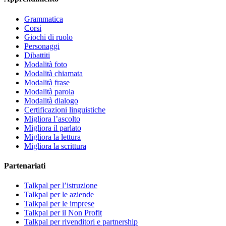
Grammatica
Corsi
Giochi di ruolo
Personaggi
Dibattiti
Modalità foto
Modalità chiamata
Modalità frase
Modalità parola
Modalità dialogo
Certificazioni linguistiche
Migliora l’ascolto
Migliora il parlato
Migliora la lettura
Migliora la scrittura
Partenariati
Talkpal per l’istruzione
Talkpal per le aziende
Talkpal per le imprese
Talkpal per il Non Profit
Talkpal per rivenditori e partnership