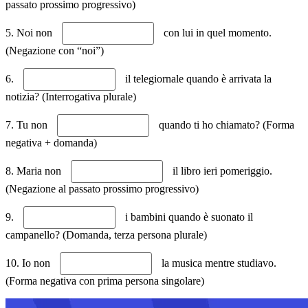
passato prossimo progressivo)
5. Noi non
con lui in quel momento.
(Negazione con “noi”)
6.
il telegiornale quando è arrivata la
notizia? (Interrogativa plurale)
7. Tu non
quando ti ho chiamato? (Forma
negativa + domanda)
8. Maria non
il libro ieri pomeriggio.
(Negazione al passato prossimo progressivo)
9.
i bambini quando è suonato il
campanello? (Domanda, terza persona plurale)
10. Io non
la musica mentre studiavo.
(Forma negativa con prima persona singolare)