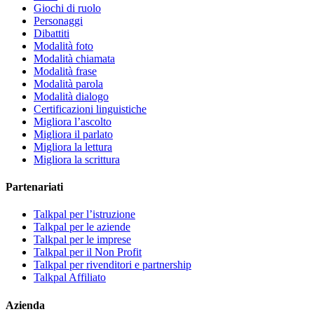
Giochi di ruolo
Personaggi
Dibattiti
Modalità foto
Modalità chiamata
Modalità frase
Modalità parola
Modalità dialogo
Certificazioni linguistiche
Migliora l’ascolto
Migliora il parlato
Migliora la lettura
Migliora la scrittura
Partenariati
Talkpal per l’istruzione
Talkpal per le aziende
Talkpal per le imprese
Talkpal per il Non Profit
Talkpal per rivenditori e partnership
Talkpal Affiliato
Azienda