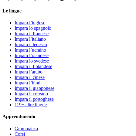
Le lingue
Impara l’inglese
Impara lo spagnolo
Impara il francese
Impara l’italiano
Impara il tedesco
Impara l’ucraino
Impara l’olandese
Impara lo svedese
Impara il finlandese
Impara l’arabo
Impara il cinese
Impara l’hindi
Impara il giapponese
Impara il coreano
Impara il portoghese
119+ altre lingue
Apprendimento
Grammatica
Corsi