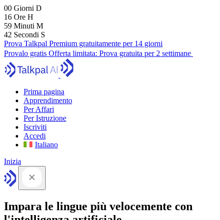
00
Giorni
D
16
Ore
H
59
Minuti
M
42
Secondi
S
Prova Talkpal Premium gratuitamente per 14 giorni
Provalo gratis
Offerta limitata:
Prova gratuita per 2 settimane
Prima pagina
Apprendimento
Per Affari
Per Istruzione
Iscriviti
Accedi
Italiano
Inizia
Impara le lingue più velocemente con
l'intelligenza artificiale