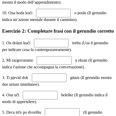
mostra il modo dell’apprendimento).
10. Ona hoda kući
o poslu (Il gerundio
indica un’azione mentale durante il cammino).
Esercizio 2: Completare frasi con il gerundio corretto
1. On dolazi kući
torbu (Usa il gerundio
per indicare cosa fa contemporaneamente).
2. Mi razgovaramo
u ekran (Il gerundio
indica l’azione che accompagna la conversazione).
3. Ti pjevaš dok
gitaru (Il gerundio mostra
due azioni simultanee).
4. Ona uči
beleške (Il gerundio indica il
modo di apprendere).
5. Deca trče po dvorištu
(Il gerundio