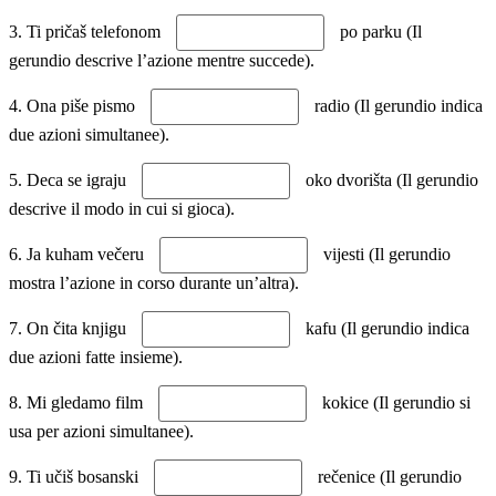
3. Ti pričaš telefonom
po parku (Il
gerundio descrive l’azione mentre succede).
4. Ona piše pismo
radio (Il gerundio indica
due azioni simultanee).
5. Deca se igraju
oko dvorišta (Il gerundio
descrive il modo in cui si gioca).
6. Ja kuham večeru
vijesti (Il gerundio
mostra l’azione in corso durante un’altra).
7. On čita knjigu
kafu (Il gerundio indica
due azioni fatte insieme).
8. Mi gledamo film
kokice (Il gerundio si
usa per azioni simultanee).
9. Ti učiš bosanski
rečenice (Il gerundio