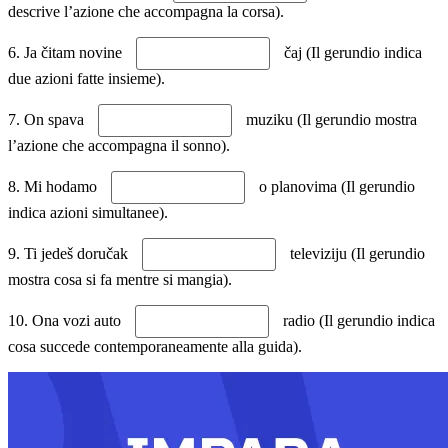
descrive l’azione che accompagna la corsa).
6. Ja čitam novine
čaj (Il gerundio indica
due azioni fatte insieme).
7. On spava
muziku (Il gerundio mostra
l’azione che accompagna il sonno).
8. Mi hodamo
o planovima (Il gerundio
indica azioni simultanee).
9. Ti jedeš doručak
televiziju (Il gerundio
mostra cosa si fa mentre si mangia).
10. Ona vozi auto
radio (Il gerundio indica
cosa succede contemporaneamente alla guida).