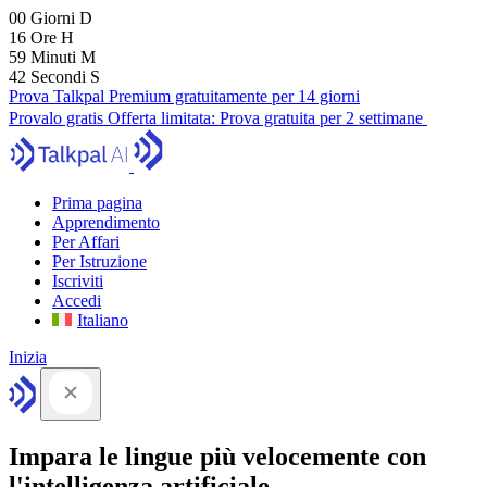
00
Giorni
D
16
Ore
H
59
Minuti
M
41
Secondi
S
Prova Talkpal Premium gratuitamente per 14 giorni
Provalo gratis
Offerta limitata:
Prova gratuita per 2 settimane
Prima pagina
Apprendimento
Per Affari
Per Istruzione
Iscriviti
Accedi
Italiano
Inizia
Impara le lingue più velocemente con
l'intelligenza artificiale