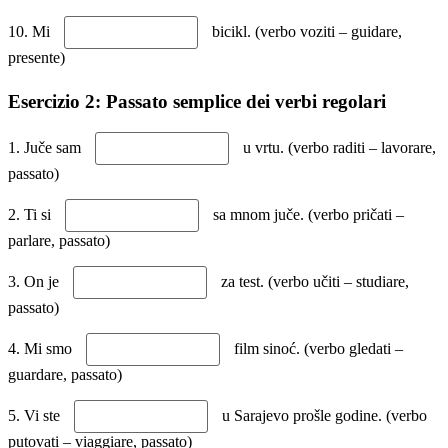
10. Mi
bicikl. (verbo voziti – guidare,
presente)
Esercizio 2: Passato semplice dei verbi regolari
1. Juče sam
u vrtu. (verbo raditi – lavorare,
passato)
2. Ti si
sa mnom juče. (verbo pričati –
parlare, passato)
3. On je
za test. (verbo učiti – studiare,
passato)
4. Mi smo
film sinoć. (verbo gledati –
guardare, passato)
5. Vi ste
u Sarajevo prošle godine. (verbo
putovati – viaggiare, passato)