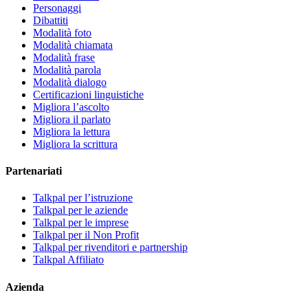
Personaggi
Dibattiti
Modalità foto
Modalità chiamata
Modalità frase
Modalità parola
Modalità dialogo
Certificazioni linguistiche
Migliora l’ascolto
Migliora il parlato
Migliora la lettura
Migliora la scrittura
Partenariati
Talkpal per l’istruzione
Talkpal per le aziende
Talkpal per le imprese
Talkpal per il Non Profit
Talkpal per rivenditori e partnership
Talkpal Affiliato
Azienda