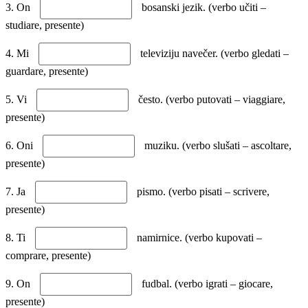
3. On
bosanski jezik. (verbo učiti –
studiare, presente)
4. Mi
televiziju navečer. (verbo gledati –
guardare, presente)
5. Vi
često. (verbo putovati – viaggiare,
presente)
6. Oni
muziku. (verbo slušati – ascoltare,
presente)
7. Ja
pismo. (verbo pisati – scrivere,
presente)
8. Ti
namirnice. (verbo kupovati –
comprare, presente)
9. On
fudbal. (verbo igrati – giocare,
presente)