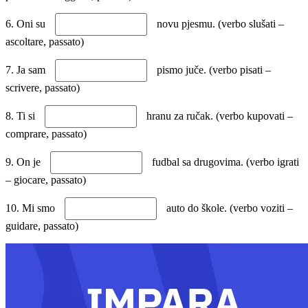
6. Oni su
novu pjesmu. (verbo slušati –
ascoltare, passato)
7. Ja sam
pismo juče. (verbo pisati –
scrivere, passato)
8. Ti si
hranu za ručak. (verbo kupovati –
comprare, passato)
9. On je
fudbal sa drugovima. (verbo igrati
– giocare, passato)
10. Mi smo
auto do škole. (verbo voziti –
guidare, passato)