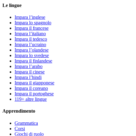
Le lingue
Impara l’inglese
Impara lo spagnolo
Impara il francese
Impara l’italiano
Impara il tedesco
Impara l’ucraino
Impara l’olandese
Impara lo svedese
Impara il finlandese
Impara l’arabo
Impara il cinese
Impara l’hindi
Impara il giapponese
Impara il coreano
Impara il portoghese
119+ altre lingue
Apprendimento
Grammatica
Corsi
Giochi di ruolo