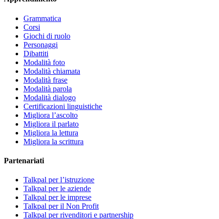
Grammatica
Corsi
Giochi di ruolo
Personaggi
Dibattiti
Modalità foto
Modalità chiamata
Modalità frase
Modalità parola
Modalità dialogo
Certificazioni linguistiche
Migliora l’ascolto
Migliora il parlato
Migliora la lettura
Migliora la scrittura
Partenariati
Talkpal per l’istruzione
Talkpal per le aziende
Talkpal per le imprese
Talkpal per il Non Profit
Talkpal per rivenditori e partnership