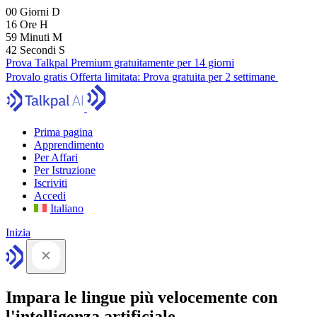
00
Giorni
D
16
Ore
H
59
Minuti
M
41
Secondi
S
Prova Talkpal Premium gratuitamente per 14 giorni
Provalo gratis
Offerta limitata:
Prova gratuita per 2 settimane
Prima pagina
Apprendimento
Per Affari
Per Istruzione
Iscriviti
Accedi
Italiano
Inizia
Impara le lingue più velocemente con
l'intelligenza artificiale