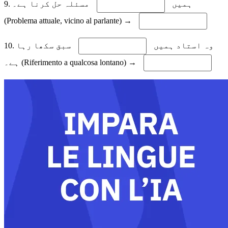
9. ہمیں
مسئلہ حل کرنا ہے۔
(Problema attuale, vicino al parlante) →
10. وہ استاد ہمیں
سبق سکھا رہا
ہے۔ (Riferimento a qualcosa lontano) →