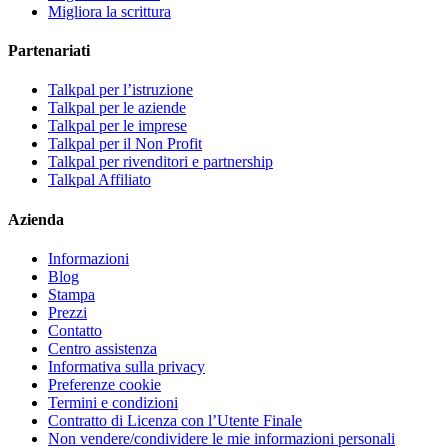
Migliora la scrittura
Partenariati
Talkpal per l’istruzione
Talkpal per le aziende
Talkpal per le imprese
Talkpal per il Non Profit
Talkpal per rivenditori e partnership
Talkpal Affiliato
Azienda
Informazioni
Blog
Stampa
Prezzi
Contatto
Centro assistenza
Informativa sulla privacy
Preferenze cookie
Termini e condizioni
Contratto di Licenza con l’Utente Finale
Non vendere/condividere le mie informazioni personali