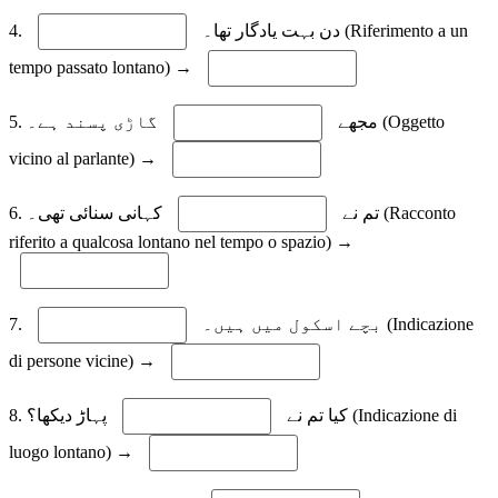
4.
دن بہت یادگار تھا۔ (Riferimento a un
tempo passato lontano) →
5. مجھے
گاڑی پسند ہے۔ (Oggetto
vicino al parlante) →
6. تم نے
کہانی سنائی تھی۔ (Racconto
riferito a qualcosa lontano nel tempo o spazio) →
7.
بچے اسکول میں ہیں۔ (Indicazione
di persone vicine) →
8. کیا تم نے
پہاڑ دیکھا؟ (Indicazione di
luogo lontano) →