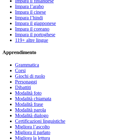
Impara il finlandese
Impara l’arabo
Impara il cinese
Impara l’hindi
Impara il giapponese
Impara il coreano
Impara il portoghese
119+ altre lingue
Apprendimento
Grammatica
Corsi
Giochi di ruolo
Personaggi
Dibattiti
Modalità foto
Modalità chiamata
Modalità frase
Modalità parola
Modalità dialogo
Certificazioni linguistiche
Migliora l’ascolto
Migliora il parlato
Migliora la lettura