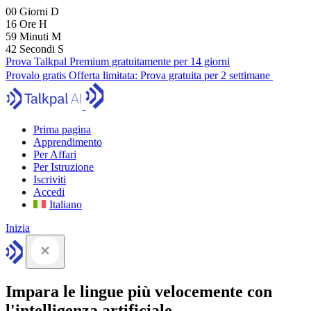
00
Giorni
D
16
Ore
H
59
Minuti
M
41
Secondi
S
Prova Talkpal Premium gratuitamente per 14 giorni
Provalo gratis
Offerta limitata:
Prova gratuita per 2 settimane
Prima pagina
Apprendimento
Per Affari
Per Istruzione
Iscriviti
Accedi
Italiano
Inizia
Impara le lingue più velocemente con
l'intelligenza artificiale