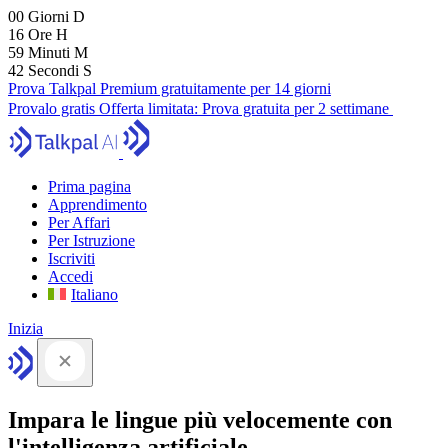
00
Giorni
D
16
Ore
H
59
Minuti
M
41
Secondi
S
Prova Talkpal Premium gratuitamente per 14 giorni
Provalo gratis
Offerta limitata:
Prova gratuita per 2 settimane
Prima pagina
Apprendimento
Per Affari
Per Istruzione
Iscriviti
Accedi
Italiano
Inizia
Impara le lingue più velocemente con
l'intelligenza artificiale