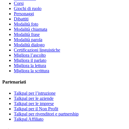
Corsi
Giochi di ruolo
Personaggi
Dibattiti
Modalità foto
Modalità chiamata
Modalità frase
Modalità parola
Modalità dialogo
Certificazioni linguistiche
Migliora l’ascolto
Migliora il parlato
Migliora la lettura
Migliora la scrittura
Partenariati
Talkpal per l’istruzione
Talkpal per le aziende
Talkpal per le imprese
Talkpal per il Non Profit
Talkpal per rivenditori e partnership
Talkpal Affiliato