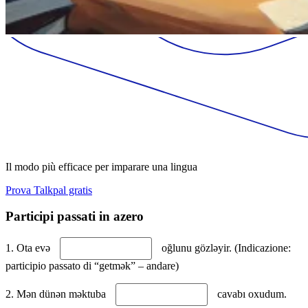
Il modo più efficace per imparare una lingua
Prova Talkpal gratis
Participi passati in azero
1. Ota evə
oğlunu gözləyir. (Indicazione:
participio passato di “getmək” – andare)
2. Mən dünən məktuba
cavabı oxudum.