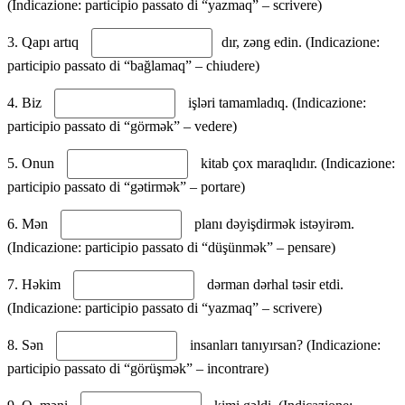
(Indicazione: participio passato di “yazmaq” – scrivere)
3. Qapı artıq
dır, zəng edin. (Indicazione:
participio passato di “bağlamaq” – chiudere)
4. Biz
işləri tamamladıq. (Indicazione:
participio passato di “görmək” – vedere)
5. Onun
kitab çox maraqlıdır. (Indicazione:
participio passato di “gətirmək” – portare)
6. Mən
planı dəyişdirmək istəyirəm.
(Indicazione: participio passato di “düşünmək” – pensare)
7. Həkim
dərman dərhal təsir etdi.
(Indicazione: participio passato di “yazmaq” – scrivere)
8. Sən
insanları tanıyırsan? (Indicazione:
participio passato di “görüşmək” – incontrare)