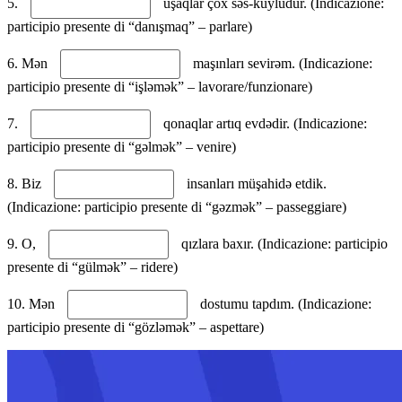
5.
uşaqlar çox səs-küylüdür. (Indicazione:
participio presente di “danışmaq” – parlare)
6. Mən
maşınları sevirəm. (Indicazione:
participio presente di “işləmək” – lavorare/funzionare)
7.
qonaqlar artıq evdədir. (Indicazione:
participio presente di “gəlmək” – venire)
8. Biz
insanları müşahidə etdik.
(Indicazione: participio presente di “gəzmək” – passeggiare)
9. O,
qızlara baxır. (Indicazione: participio
presente di “gülmək” – ridere)
10. Mən
dostumu tapdım. (Indicazione:
participio presente di “gözləmək” – aspettare)