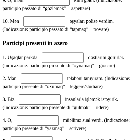
9. O, məni
kimi gəldi. (Indicazione:
participio passato di “gözləmək” – aspettare)
10. Mən
əşyaları polisə verdim.
(Indicazione: participio passato di “tapmaq” – trovare)
Participi presenti in azero
1. Uşaqlar parkda
dostlarını görürlər.
(Indicazione: participio presente di “oynamaq” – giocare)
2. Mən
tələbəni tanıyıram. (Indicazione:
participio presente di “oxumaq” – leggere/studiare)
3. Biz
insanlarla işləmək istəyirik.
(Indicazione: participio presente di “gülmək” – ridere)
4. O,
müəllimə sual verdi. (Indicazione:
participio presente di “yazmaq” – scrivere)