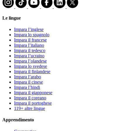
Le lingue
Impara l’inglese
Impara lo spagnolo
Impara il francese
Impara l’italiano
Impara il tedesco
Impara l’ucraino
Impara l’olandese
Impara lo svedese
Impara il finlandese
Impara l’arabo
Impara il cinese
Impara l’hindi
Impara il giapponese
Impara il coreano
Impara il portoghese
119+ altre lingue
Apprendimento