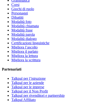
Grammatica
Corsi
Giochi di ruolo
Personaggi
Dibattiti
Modalità foto
Modalità chiamata
Modalità frase
Modalità parola
Modalità dialogo
Certificazioni linguistiche
Migliora l’ascolto
Migliora il parlato
Migliora la lettura
Migliora la scrittura
Partenariati
Talkpal per l’istruzione
Talkpal per le aziende
Talkpal per le imprese
Talkpal per il Non Profit
Talkpal per rivenditori e partnership
Talkpal Affiliato