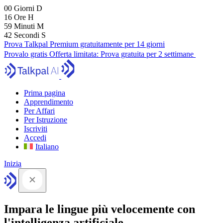
00
Giorni
D
16
Ore
H
59
Minuti
M
41
Secondi
S
Prova Talkpal Premium gratuitamente per 14 giorni
Provalo gratis
Offerta limitata:
Prova gratuita per 2 settimane
Prima pagina
Apprendimento
Per Affari
Per Istruzione
Iscriviti
Accedi
Italiano
Inizia
Impara le lingue più velocemente con
l'intelligenza artificiale