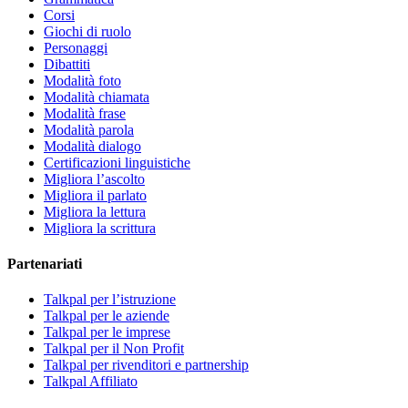
Corsi
Giochi di ruolo
Personaggi
Dibattiti
Modalità foto
Modalità chiamata
Modalità frase
Modalità parola
Modalità dialogo
Certificazioni linguistiche
Migliora l’ascolto
Migliora il parlato
Migliora la lettura
Migliora la scrittura
Partenariati
Talkpal per l’istruzione
Talkpal per le aziende
Talkpal per le imprese
Talkpal per il Non Profit
Talkpal per rivenditori e partnership
Talkpal Affiliato