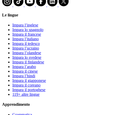
Le lingue
Impara l’inglese
Impara lo spagnolo
Impara il francese
Impara l’italiano
Impara il tedesco
Impara l’ucraino
Impara l’olandese
Impara lo svedese
Impara il finlandese
Impara l’arabo
Impara il cinese
Impara l’hindi
Impara il giapponese
Impara il coreano
Impara il portoghese
119+ altre lingue
Apprendimento
Grammatica