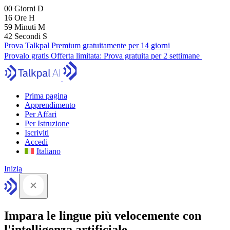
00
Giorni
D
16
Ore
H
59
Minuti
M
41
Secondi
S
Prova Talkpal Premium gratuitamente per 14 giorni
Provalo gratis
Offerta limitata:
Prova gratuita per 2 settimane
Prima pagina
Apprendimento
Per Affari
Per Istruzione
Iscriviti
Accedi
Italiano
Inizia
Impara le lingue più velocemente con
l'intelligenza artificiale