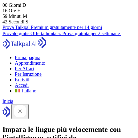
00
Giorni
D
16
Ore
H
59
Minuti
M
41
Secondi
S
Prova Talkpal Premium gratuitamente per 14 giorni
Provalo gratis
Offerta limitata:
Prova gratuita per 2 settimane
Prima pagina
Apprendimento
Per Affari
Per Istruzione
Iscriviti
Accedi
Italiano
Inizia
Impara le lingue più velocemente con
l'intelligenza artificiale