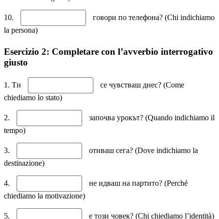
10.
говори по телефона? (Chi indichiamo
la persona)
Esercizio 2: Completare con l’avverbio interrogativo
giusto
1. Ти
се чувстваш днес? (Come
chiediamo lo stato)
2.
започва урокът? (Quando indichiamo il
tempo)
3.
отиваш сега? (Dove indichiamo la
destinazione)
4.
не идваш на партито? (Perché
chiediamo la motivazione)
5.
е този човек? (Chi chiediamo l’identità)