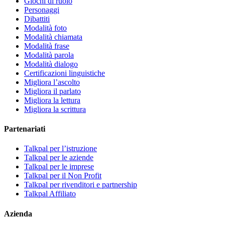
Giochi di ruolo
Personaggi
Dibattiti
Modalità foto
Modalità chiamata
Modalità frase
Modalità parola
Modalità dialogo
Certificazioni linguistiche
Migliora l’ascolto
Migliora il parlato
Migliora la lettura
Migliora la scrittura
Partenariati
Talkpal per l’istruzione
Talkpal per le aziende
Talkpal per le imprese
Talkpal per il Non Profit
Talkpal per rivenditori e partnership
Talkpal Affiliato
Azienda