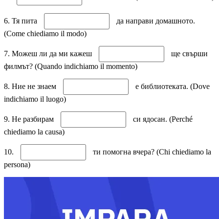
6. Тя пита
да направи домашното.
(Come chiediamo il modo)
7. Можеш ли да ми кажеш
ще свърши
филмът? (Quando indichiamo il momento)
8. Ние не знаем
е библиотеката. (Dove
indichiamo il luogo)
9. Не разбирам
си ядосан. (Perché
chiediamo la causa)
10.
ти помогна вчера? (Chi chiediamo la
persona)