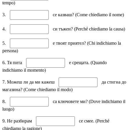
tempo)
3.
се казваш? (Come chiediamo il nome)
4.
си тъжен? (Perché chiediamo la causa)
5.
е твоят приятел? (Chi indichiamo la
persona)
6. Тя пита
е срещата. (Quando
indichiamo il momento)
7. Можеш ли да ми кажеш
да стигна до
магазина? (Come chiediamo il modo)
8.
са ключовете ми? (Dove indichiamo il
luogo)
9. Не разбирам
се смее. (Perché
chiediamo la ragione)