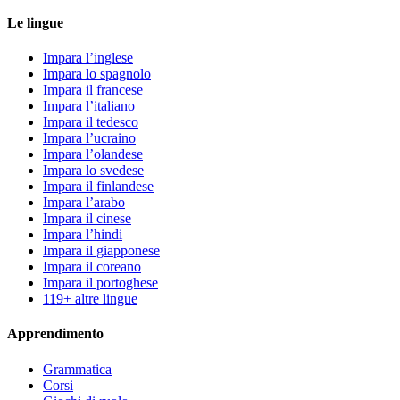
Le lingue
Impara l’inglese
Impara lo spagnolo
Impara il francese
Impara l’italiano
Impara il tedesco
Impara l’ucraino
Impara l’olandese
Impara lo svedese
Impara il finlandese
Impara l’arabo
Impara il cinese
Impara l’hindi
Impara il giapponese
Impara il coreano
Impara il portoghese
119+ altre lingue
Apprendimento
Grammatica
Corsi