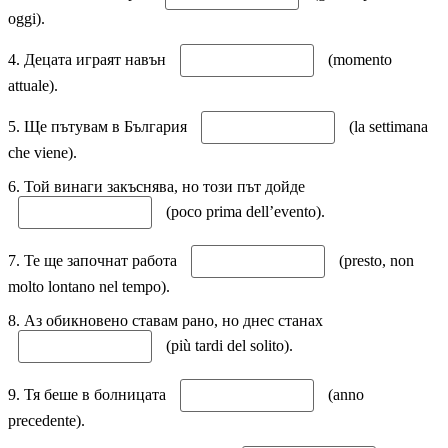
oggi).
4. Децата играят навън
(momento
attuale).
5. Ще пътувам в България
(la settimana
che viene).
6. Той винаги закъснява, но този път дойде
(poco prima dell’evento).
7. Те ще започнат работа
(presto, non
molto lontano nel tempo).
8. Аз обикновено ставам рано, но днес станах
(più tardi del solito).
9. Тя беше в болницата
(anno
precedente).