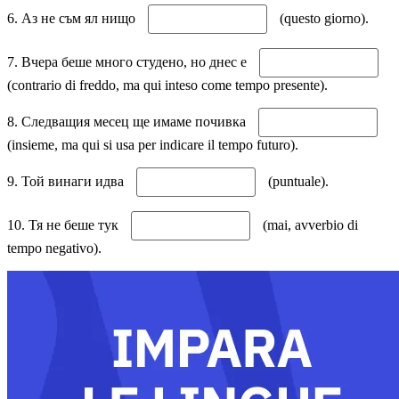
6. Аз не съм ял нищо
(questo giorno).
7. Вчера беше много студено, но днес е
(contrario di freddo, ma qui inteso come tempo presente).
8. Следващия месец ще имаме почивка
(insieme, ma qui si usa per indicare il tempo futuro).
9. Той винаги идва
(puntuale).
10. Тя не беше тук
(mai, avverbio di
tempo negativo).