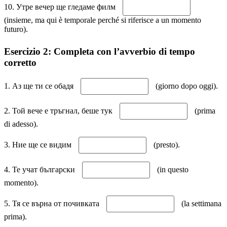
10. Утре вечер ще гледаме филм
(insieme, ma qui è temporale perché si riferisce a un momento
futuro).
Esercizio 2: Completa con l’avverbio di tempo
corretto
1. Аз ще ти се обадя
(giorno dopo oggi).
2. Той вече е тръгнал, беше тук
(prima
di adesso).
3. Ние ще се видим
(presto).
4. Те учат български
(in questo
momento).
5. Тя се върна от почивката
(la settimana
prima).