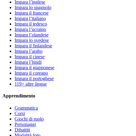
Impara l’inglese
Impara lo spagnolo
Impara il francese
Impara l’italiano
Impara il tedesco
Impara l’ucraino
Impara l’olandese
Impara lo svedese
Impara il finlandese
Impara l’arabo
Impara il cinese
Impara l’hindi
Impara il giapponese
Impara il coreano
Impara il portoghese
119+ altre lingue
Apprendimento
Grammatica
Corsi
Giochi di ruolo
Personaggi
Dibattiti
Modalità foto