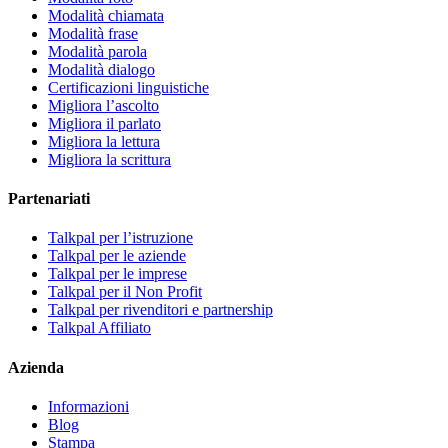
Modalità chiamata
Modalità frase
Modalità parola
Modalità dialogo
Certificazioni linguistiche
Migliora l’ascolto
Migliora il parlato
Migliora la lettura
Migliora la scrittura
Partenariati
Talkpal per l’istruzione
Talkpal per le aziende
Talkpal per le imprese
Talkpal per il Non Profit
Talkpal per rivenditori e partnership
Talkpal Affiliato
Azienda
Informazioni
Blog
Stampa