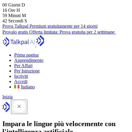
00
Giorni
D
16
Ore
H
59
Minuti
M
41
Secondi
S
Prova Talkpal Premium gratuitamente per 14 giorni
Provalo gratis
Offerta limitata:
Prova gratuita per 2 settimane
Prima pagina
Apprendimento
Per Affari
Per Istruzione
Iscriviti
Accedi
Italiano
Inizia
Impara le lingue più velocemente con
l'intelligenza artificiale