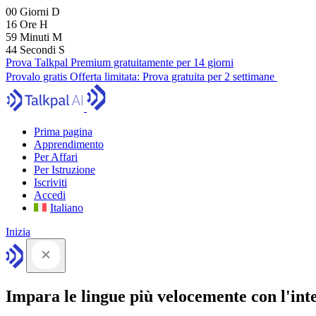
00
Giorni
D
16
Ore
H
59
Minuti
M
43
Secondi
S
Prova Talkpal Premium gratuitamente per 14 giorni
Provalo gratis
Offerta limitata:
Prova gratuita per 2 settimane
Prima pagina
Apprendimento
Per Affari
Per Istruzione
Iscriviti
Accedi
Italiano
Inizia
Impara le lingue più velocemente con l'intel