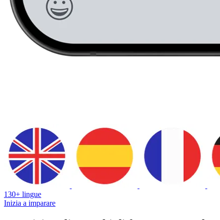
130+ lingue
Inizia a imparare