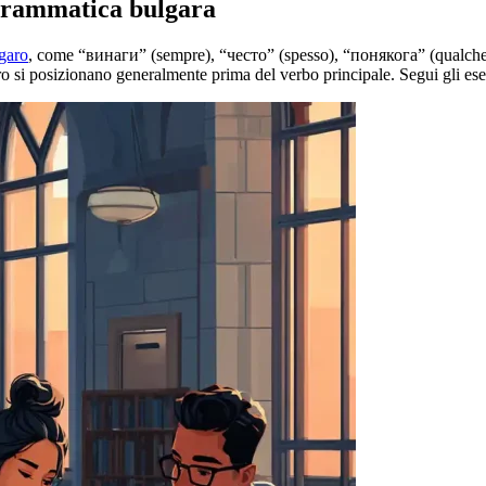
 grammatica bulgara
garo
, come “винаги” (sempre), “често” (spesso), “понякога” (qualche 
 si posizionano generalmente prima del verbo principale. Segui gli esem