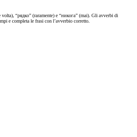
volta), “рядко” (raramente) e “никога” (mai). Gli avverbi di
pi e completa le frasi con l’avverbio corretto.