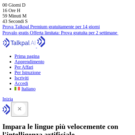
00
Giorni
D
16
Ore
H
59
Minuti
M
41
Secondi
S
Prova Talkpal Premium gratuitamente per 14 giorni
Provalo gratis
Offerta limitata:
Prova gratuita per 2 settimane
Prima pagina
Apprendimento
Per Affari
Per Istruzione
Iscriviti
Accedi
Italiano
Inizia
Impara le lingue più velocemente con
l'intelligenza artificiale