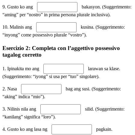
9. Gusto ko ang
bakasyon. (Suggerimento:
“aming” per “nostro” in prima persona plurale inclusiva).
10. Malinis ang
kusina. (Suggerimento:
“inyong” come possessivo plurale “vostro”).
Esercizio 2: Completa con l’aggettivo possessivo
tagalog corretto
1. Ipinakita mo ang
larawan sa klase.
(Suggerimento: “iyong” si usa per “tuo” singolare).
2. Nasa
bag ang susi. (Suggerimento:
“aking” indica “mio”).
3. Nilinis nila ang
silid. (Suggerimento:
“kanilang” significa “loro”).
4. Gusto ko ang lasa ng
pagkain.