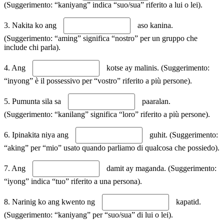
(Suggerimento: “kaniyang” indica “suo/sua” riferito a lui o lei).
3. Nakita ko ang
aso kanina.
(Suggerimento: “aming” significa “nostro” per un gruppo che
include chi parla).
4. Ang
kotse ay malinis. (Suggerimento:
“inyong” è il possessivo per “vostro” riferito a più persone).
5. Pumunta sila sa
paaralan.
(Suggerimento: “kanilang” significa “loro” riferito a più persone).
6. Ipinakita niya ang
guhit. (Suggerimento:
“aking” per “mio” usato quando parliamo di qualcosa che possiedo).
7. Ang
damit ay maganda. (Suggerimento:
“iyong” indica “tuo” riferito a una persona).
8. Narinig ko ang kwento ng
kapatid.
(Suggerimento: “kaniyang” per “suo/sua” di lui o lei).