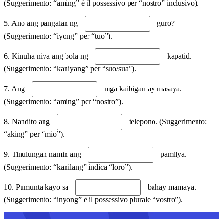
(Suggerimento: “aming” è il possessivo per “nostro” inclusivo).
5. Ano ang pangalan ng
guro?
(Suggerimento: “iyong” per “tuo”).
6. Kinuha niya ang bola ng
kapatid.
(Suggerimento: “kaniyang” per “suo/sua”).
7. Ang
mga kaibigan ay masaya.
(Suggerimento: “aming” per “nostro”).
8. Nandito ang
telepono. (Suggerimento:
“aking” per “mio”).
9. Tinulungan namin ang
pamilya.
(Suggerimento: “kanilang” indica “loro”).
10. Pumunta kayo sa
bahay mamaya.
(Suggerimento: “inyong” è il possessivo plurale “vostro”).