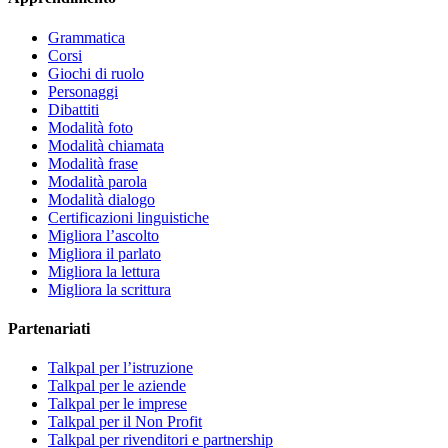
Grammatica
Corsi
Giochi di ruolo
Personaggi
Dibattiti
Modalità foto
Modalità chiamata
Modalità frase
Modalità parola
Modalità dialogo
Certificazioni linguistiche
Migliora l’ascolto
Migliora il parlato
Migliora la lettura
Migliora la scrittura
Partenariati
Talkpal per l’istruzione
Talkpal per le aziende
Talkpal per le imprese
Talkpal per il Non Profit
Talkpal per rivenditori e partnership