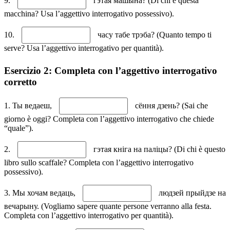
9.
гэтая машына? (Di chi è questa
macchina? Usa l’aggettivo interrogativo possessivo).
10.
часу табе трэба? (Quanto tempo ti
serve? Usa l’aggettivo interrogativo per quantità).
Esercizio 2: Completa con l’aggettivo interrogativo
corretto
1. Ты ведаеш,
сёння дзень? (Sai che
giorno è oggi? Completa con l’aggettivo interrogativo che chiede
“quale”).
2.
гэтая кніга на паліцы? (Di chi è questo
libro sullo scaffale? Completa con l’aggettivo interrogativo
possessivo).
3. Мы хочам ведаць,
людзей прыйдзе на
вечарыну. (Vogliamo sapere quante persone verranno alla festa.
Completa con l’aggettivo interrogativo per quantità).