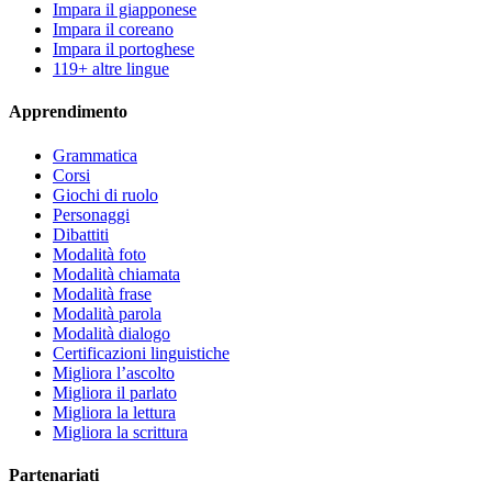
Impara il giapponese
Impara il coreano
Impara il portoghese
119+ altre lingue
Apprendimento
Grammatica
Corsi
Giochi di ruolo
Personaggi
Dibattiti
Modalità foto
Modalità chiamata
Modalità frase
Modalità parola
Modalità dialogo
Certificazioni linguistiche
Migliora l’ascolto
Migliora il parlato
Migliora la lettura
Migliora la scrittura
Partenariati