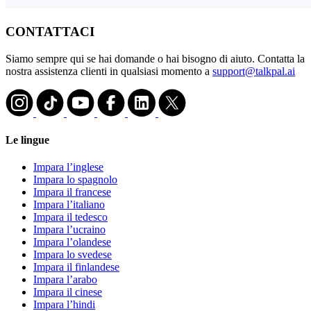
CONTATTACI
Siamo sempre qui se hai domande o hai bisogno di aiuto. Contatta la
nostra assistenza clienti in qualsiasi momento a
support@talkpal.ai
Le lingue
Impara l’inglese
Impara lo spagnolo
Impara il francese
Impara l’italiano
Impara il tedesco
Impara l’ucraino
Impara l’olandese
Impara lo svedese
Impara il finlandese
Impara l’arabo
Impara il cinese
Impara l’hindi