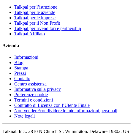
Talkpal per l’istruzione
Talkpal per le aziende
Talkpal per le imprese
Talkpal per il Non Profit
Talkpal per rivenditori e partnership
Talkpal Affiliato
Azienda
Informazioni
Blog
Stampa
Prezzi
Contatto
Centro assistenza
Informativa sulla privacy
Preferenze cookie
Termini e condizioni
Contratto di Licenza con l’Utente Finale
Non vendere/condividere le mie informazioni personali
Note legali
Talkpal, Inc., 2810 N Church St, Wilmington, Delaware 19802, US