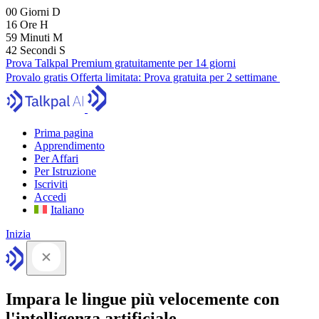
00
Giorni
D
16
Ore
H
59
Minuti
M
41
Secondi
S
Prova Talkpal Premium gratuitamente per 14 giorni
Provalo gratis
Offerta limitata:
Prova gratuita per 2 settimane
Prima pagina
Apprendimento
Per Affari
Per Istruzione
Iscriviti
Accedi
Italiano
Inizia
Impara le lingue più velocemente con
l'intelligenza artificiale