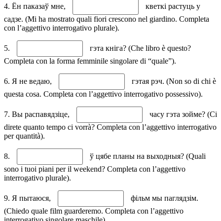
4. Ён паказаў мне,
кветкі растуць у
садзе. (Mi ha mostrato quali fiori crescono nel giardino. Completa
con l’aggettivo interrogativo plurale).
5.
гэта кніга? (Che libro è questo?
Completa con la forma femminile singolare di “quale”).
6. Я не ведаю,
гэтая рэч. (Non so di chi è
questa cosa. Completa con l’aggettivo interrogativo possessivo).
7. Вы распавядзіце,
часу гэта зойме? (Ci
direte quanto tempo ci vorrà? Completa con l’aggettivo interrogativo
per quantità).
8.
ў цябе планы на выходныя? (Quali
sono i tuoi piani per il weekend? Completa con l’aggettivo
interrogativo plurale).
9. Я пытаюся,
фільм мы паглядзім.
(Chiedo quale film guarderemo. Completa con l’aggettivo
interrogativo singolare maschile).