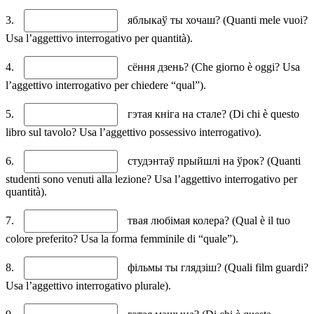
3.
яблыкаў ты хочаш? (Quanti mele vuoi?
Usa l’aggettivo interrogativo per quantità).
4.
сёння дзень? (Che giorno è oggi? Usa
l’aggettivo interrogativo per chiedere “qual”).
5.
гэтая кніга на стале? (Di chi è questo
libro sul tavolo? Usa l’aggettivo possessivo interrogativo).
6.
студэнтаў прыйшлі на ўрок? (Quanti
studenti sono venuti alla lezione? Usa l’aggettivo interrogativo per
quantità).
7.
твая любімая колера? (Qual è il tuo
colore preferito? Usa la forma femminile di “quale”).
8.
фільмы ты глядзіш? (Quali film guardi?
Usa l’aggettivo interrogativo plurale).