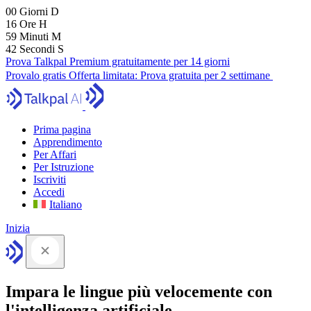
00
Giorni
D
16
Ore
H
59
Minuti
M
41
Secondi
S
Prova Talkpal Premium gratuitamente per 14 giorni
Provalo gratis
Offerta limitata:
Prova gratuita per 2 settimane
Prima pagina
Apprendimento
Per Affari
Per Istruzione
Iscriviti
Accedi
Italiano
Inizia
Impara le lingue più velocemente con
l'intelligenza artificiale