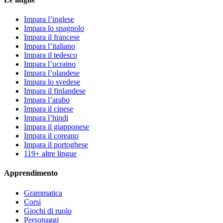
Impara l’inglese
Impara lo spagnolo
Impara il francese
Impara l’italiano
Impara il tedesco
Impara l’ucraino
Impara l’olandese
Impara lo svedese
Impara il finlandese
Impara l’arabo
Impara il cinese
Impara l’hindi
Impara il giapponese
Impara il coreano
Impara il portoghese
119+ altre lingue
Apprendimento
Grammatica
Corsi
Giochi di ruolo
Personaggi