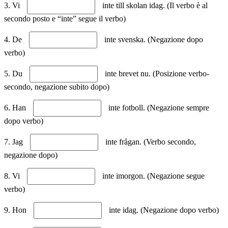
3. Vi
inte till skolan idag. (Il verbo è al
secondo posto e “inte” segue il verbo)
4. De
inte svenska. (Negazione dopo
verbo)
5. Du
inte brevet nu. (Posizione verbo-
secondo, negazione subito dopo)
6. Han
inte fotboll. (Negazione sempre
dopo verbo)
7. Jag
inte frågan. (Verbo secondo,
negazione dopo)
8. Vi
inte imorgon. (Negazione segue
verbo)
9. Hon
inte idag. (Negazione dopo verbo)