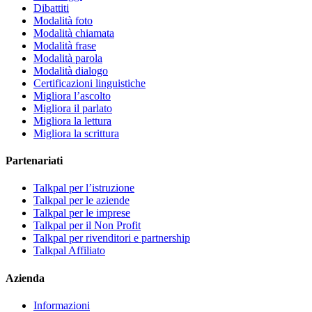
Dibattiti
Modalità foto
Modalità chiamata
Modalità frase
Modalità parola
Modalità dialogo
Certificazioni linguistiche
Migliora l’ascolto
Migliora il parlato
Migliora la lettura
Migliora la scrittura
Partenariati
Talkpal per l’istruzione
Talkpal per le aziende
Talkpal per le imprese
Talkpal per il Non Profit
Talkpal per rivenditori e partnership
Talkpal Affiliato
Azienda
Informazioni