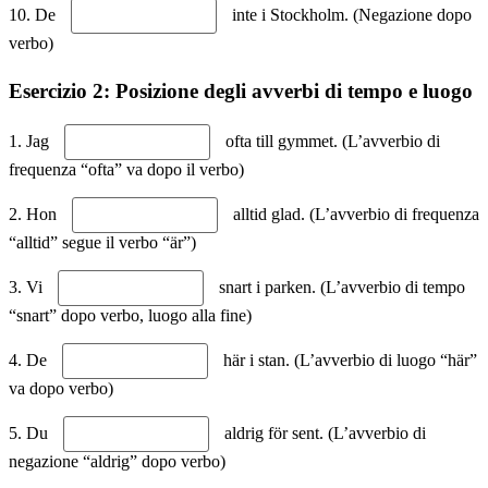
10. De
inte i Stockholm. (Negazione dopo
verbo)
Esercizio 2: Posizione degli avverbi di tempo e luogo
1. Jag
ofta till gymmet. (L’avverbio di
frequenza “ofta” va dopo il verbo)
2. Hon
alltid glad. (L’avverbio di frequenza
“alltid” segue il verbo “är”)
3. Vi
snart i parken. (L’avverbio di tempo
“snart” dopo verbo, luogo alla fine)
4. De
här i stan. (L’avverbio di luogo “här”
va dopo verbo)
5. Du
aldrig för sent. (L’avverbio di
negazione “aldrig” dopo verbo)